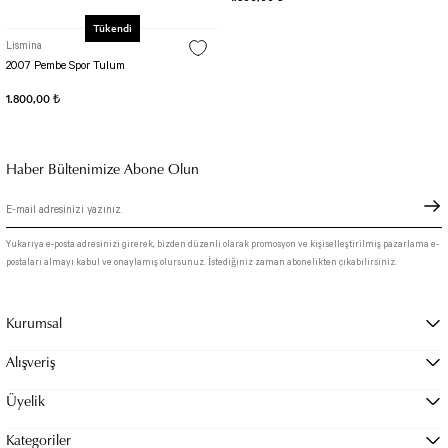
Tükendi
Lismina
2007 Pembe Spor Tulum
1.800,00 ₺
Haber Bültenimize Abone Olun
Yukarıya e-posta adresinizi girerek, bizden düzenli olarak promosyon ve kişiselleştirilmiş pazarlama e-
postaları almayı kabul ve onaylamış olursunuz. İstediğiniz zaman abonelikten çıkabilirsiniz.
Kurumsal
Alışveriş
Üyelik
Kategoriler