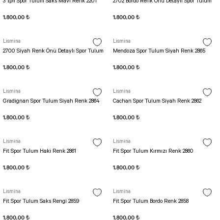
Biker Tayt Simple
TENIS TULUMU
3 İpli Spor Tulum Saks Mavi Renk 2201
2702 Bordo Renk Önü Detaylı Spor Tulum
ŞORTLAR
Kemerli Tulum
1.800,00 ₺
1.800,00 ₺
Biker Tayt Ve Bel
SCULPT LINE TULUM
Kapri Taytlar
Şort OSLO Tulum
Lismina
Lismina
2700 Siyah Renk Önü Detaylı Spor Tulum
Mendoza Spor Tulum Siyah Renk 2865
Şort Scrunch Butt Tulum
1.800,00 ₺
Şort Tulum
1.800,00 ₺
Uzun Kollu Tulum
Lismina
Lismina
Gradignan Spor Tulum Siyah Renk 2864
Cachan Spor Tulum Siyah Renk 2862
1.800,00 ₺
1.800,00 ₺
Lismina
Lismina
Fit Spor Tulum Haki Renk 2861
Fit Spor Tulum Kırmızı Renk 2860
1.800,00 ₺
1.800,00 ₺
Lismina
Lismina
Fit Spor Tulum Saks Rengi 2859
Fit Spor Tulum Bordo Renk 2858
1.800,00 ₺
1.800,00 ₺