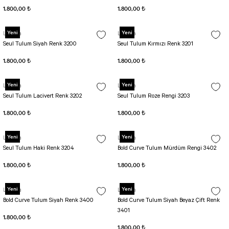
1.800,00 ₺
1.800,00 ₺
Yeni
Yeni
Lismina
Lismina
Seul Tulum Siyah Renk 3200
Seul Tulum Kırmızı Renk 3201
1.800,00 ₺
1.800,00 ₺
Yeni
Yeni
Lismina
Lismina
Seul Tulum Lacivert Renk 3202
Seul Tulum Roze Rengi 3203
1.800,00 ₺
1.800,00 ₺
Yeni
Yeni
Lismina
Lismina
Seul Tulum Haki Renk 3204
Bold Curve Tulum Mürdüm Rengi 3402
1.800,00 ₺
1.800,00 ₺
Yeni
Yeni
Lismina
Lismina
Bold Curve Tulum Siyah Renk 3400
Bold Curve Tulum Siyah Beyaz Çift Renk
3401
1.800,00 ₺
1.800,00 ₺