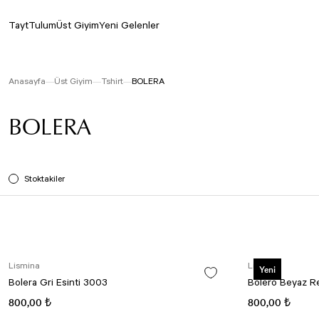
Tayt
Tulum
Üst Giyim
Yeni Gelenler
Anasayfa
Üst Giyim
Tshirt
BOLERA
BOLERA
Stoktakiler
Lismina
Lismina
Yeni
Bolera Gri Esinti 3003
Bolero Beyaz R
800,00 ₺
800,00 ₺