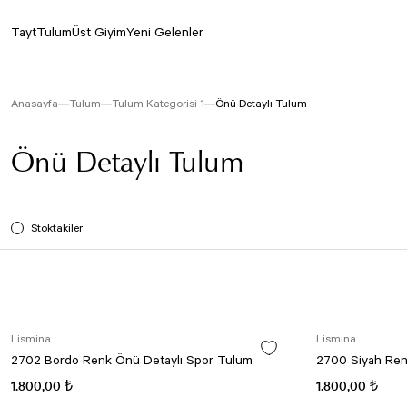
Tayt
Tulum
Üst Giyim
Yeni Gelenler
Anasayfa
Tulum
Tulum Kategorisi 1
Önü Detaylı Tulum
Önü Detaylı Tulum
Stoktakiler
Lismina
Lismina
2702 Bordo Renk Önü Detaylı Spor Tulum
2700 Siyah Ren
1.800,00 ₺
1.800,00 ₺