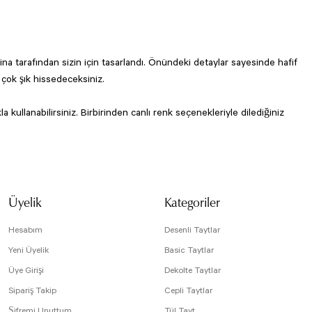
na tarafından sizin için tasarlandı. Önündeki detaylar sayesinde hafif
 çok şık hissedeceksiniz.
 kullanabilirsiniz. Birbirinden canlı renk seçenekleriyle dilediğiniz
Üyelik
Kategoriler
Hesabım
Desenli Taytlar
Yeni Üyelik
Basic Taytlar
Üye Girişi
Dekolte Taytlar
Sipariş Takip
Cepli Taytlar
Şifremi Unuttum
Tül Tayt