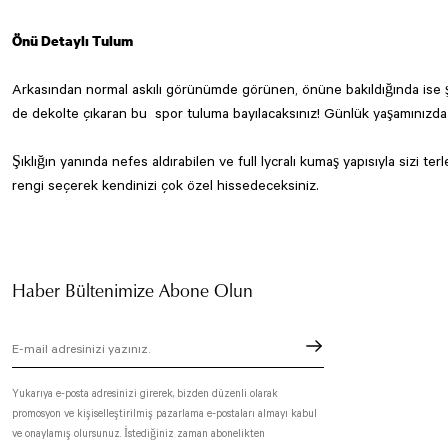
Önü Detaylı Tulum
Arkasından normal askılı görünümde görünen, önüne bakıldığında ise şer
de dekolte çıkaran bu spor tuluma bayılacaksınız! Günlük yaşamınızda d
Şıklığın yanında nefes aldırabilen ve full lycralı kumaş yapısıyla sizi t
rengi seçerek kendinizi çok özel hissedeceksiniz.
Haber Bültenimize Abone Olun
Yukarıya e-posta adresinizi girerek, bizden düzenli olarak
promosyon ve kişiselleştirilmiş pazarlama e-postaları almayı kabul
ve onaylamış olursunuz. İstediğiniz zaman abonelikten