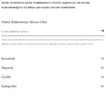
taytlar ile kendinizi harika hissedeceksiniz. Günlük yaşamınızın her anında
kullanabileceğiniz tül detaylı spor taytlar size özel hissettirecek.
Haber Bültenimize Abone Olun
Yukarıya e-posta adresinizi girerek, bizden düzenli olarak promosyon ve kişiselleştirilmiş pazarlama e-
postaları almayı kabul ve onaylamış olursunuz. İstediğiniz zaman abonelikten çıkabilirsiniz.
Kurumsal
Alışveriş
Üyelik
Kategoriler