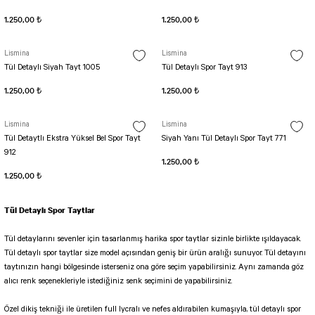
Biker Tayt Simple
TENIS TULUMU
1.250,00 ₺
1.250,00 ₺
ŞORTLAR
Kemerli Tulum
Biker Tayt Ve Bel
SCULPT LINE TULUM
Lismina
Lismina
Kapri Taytlar
Şort OSLO Tulum
Tül Detaylı Siyah Tayt 1005
Tül Detaylı Spor Tayt 913
Şort Scrunch Butt Tulum
1.250,00 ₺
1.250,00 ₺
Şort Tulum
Uzun Kollu Tulum
Lismina
Lismina
Tül Detaytlı Ekstra Yüksel Bel Spor Tayt
Siyah Yanı Tül Detaylı Spor Tayt 771
912
1.250,00 ₺
1.250,00 ₺
Tül Detaylı Spor Taytlar
Tül detaylarını sevenler için tasarlanmış harika spor taytlar sizinle birlikte ışıldayacak.
Tül detaylı spor taytlar size model açısından geniş bir ürün aralığı sunuyor. Tül detayını
taytınızın hangi bölgesinde isterseniz ona göre seçim yapabilirsiniz. Aynı zamanda göz
alıcı renk seçenekleriyle istediğiniz senk seçimini de yapabilirsiniz.
Özel dikiş tekniği ile üretilen full lycralı ve nefes aldırabilen kumaşıyla, tül detaylı spor