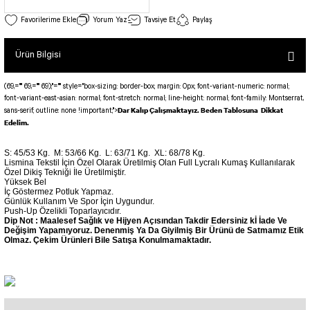
SEUL TULUM
Tek Çapraz Bra
Tayt Kategori 2
Yorum Yaz
Tavsiye Et
Paylaş
Desenli Spor Bra
Tulum Kategorisi 2
Basic Taytlar
Fermuarlı Spor Bra
Ürün Bilgisi
Ve Bel Tayt
1 SCRUNCH BUTT TULUM
Halkalı Spor Bra
Cepli Taytlar
2 SCRUNCH_ BUTT İSPANYOL TULUM
İpli Spor Bra
(69,="" 69,="" 69);"="" style="box-sizing: border-box; margin: 0px; font-variant-numeric: normal;
font-variant-east-asian: normal; font-stretch: normal; line-height: normal; font-family: Montserrat,
Deri Görünümlü Tayt
MAYORKA TULUM
Viyana Spor Bustiyer
Dar Kalıp Çalışmaktayız. Beden Tablosuna Dikkat
sans-serif; outline: none !important;">
Tül Detaylı Spor Taytlar
Oslo Tulum
Edelim.
Spor Bustiyer 2
Arkası Büzgülü Tayt
Sunset Tulum
S: 45/53 Kg.
M: 53/66 Kg.
L: 63/71 Kg.
XL: 68/78 Kg.
Dekolte Tayt
LUNA BACKLESS TULUM
SCULPT LINE SPOR BUSTIYER
Lismina Tekstil İçin Özel Olarak Üretilmiş Olan Full Lycralı Kumaş Kullanılarak
Özel Dikiş Tekniği İle Üretilmiştir.
MODELLİ TAYTLAR
Çapraz İp Detaylı Tulum
Yüksek Bel
Tshirt
İç Göstermez Potluk Yapmaz.
Fermuarlı Taytlar
Çift Çapraz Tulum
Günlük Kullanım Ve Spor İçin Uygundur.
Push-Up Özelikli Toparlayıcıdır.
İp Detaylı Spor Taytlar
Tek Çapraz Tulum
Dip Not : Maalesef Sağlık ve Hijyen Açısından Takdir Edersiniz kİ İade Ve
BOLERA
Değişim Yapamıyoruz. Denenmiş Ya Da Giyilmiş Bir Ürünü de Satmamız Etik
Tshirt
Olmaz. Çekim Ürünleri Bile Satışa Konulmamaktadır.
Kısa Taytlar
Tulum Kategorisi 3
V YAKA TSHIRT
Arkası Büzgülü Şort
3 Kollu SCRUNCH BUTT Tulum
Performans Kısa Tayt
4 Kollu SCRUNCH BUT Tulum İSPANYOL