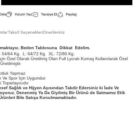
Yorum Yaz
Tavsiye Et
Paylaş
mlar
Taksit Seçenekleri
Önerileriniz
ışmaktayız. Beden Tablosuna Dikkat Edelim.
 54/64 Kg.
L: 64/72 Kg.
XL: 72/80 Kg.
İçin Özel Olarak Üretilmiş Olan Full Lycralı Kumaş Kullanılarak Özel
Üretilmiştir.
otluk Yapmaz.
 Ve Spor İçin Uygundur.
 Toparlayıcıdır.
esef Sağlık ve Hijyen Açısından Takdir Edersiniz ki İade Ve
ıyoruz. Denenmiş Ya Da Giyilmiş Bir Ürünü de Satmamız Etik
rünleri Bile Satışa Konulmamaktadır.
isi, resim, ürün açıklamalarında ve diğer konularda yetersiz gördüğünüz noktaları öneri
arafımıza iletebilirsiniz.
Bu ürüne ilk yorumu siz yapın!
 için teşekkür ederiz.