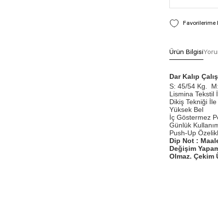
Ürün Bilgisi
Yoru
Dar Kalıp Çal
S: 45/54 Kg.
M:
Lismina Tekstil 
Dikiş Tekniği İle 
Yüksek Bel
İç Göstermez P
Günlük Kullanım
Push-Up Özelikli
Dip Not : Maal
Değişim Yapam
Olmaz. Çekim Ü
Bu ürünün fiyat bilg
formunu kullanarak t
Görüş ve önerileriniz