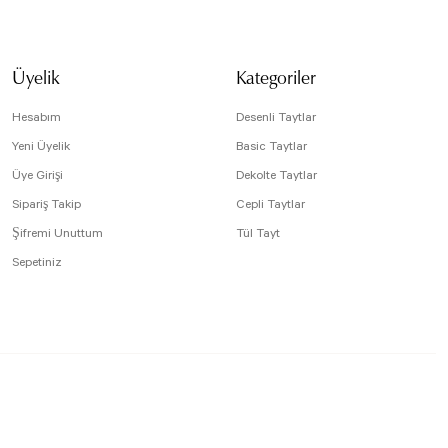
tesiz, bozuk veya görüntülenemiyor.
Yorum Yaz
da eksik bilgiler bulunuyor.
Üyelik
Kategoriler
e hatalar bulunuyor.
r sitelerden daha pahalı.
Hesabım
Desenli Taytlar
arklı alternatifler olmalı.
Yeni Üyelik
Basic Taytlar
Üye Girişi
Dekolte Taytlar
Sipariş Takip
Cepli Taytlar
Şifremi Unuttum
Tül Tayt
Sepetiniz
Gönder