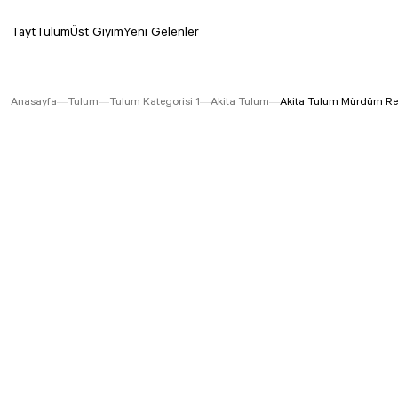
Tayt
Tulum
Üst Giyim
Yeni Gelenler
Anasayfa
Tulum
Tulum Kategorisi 1
Akita Tulum
Akita Tulum Mürdüm Re