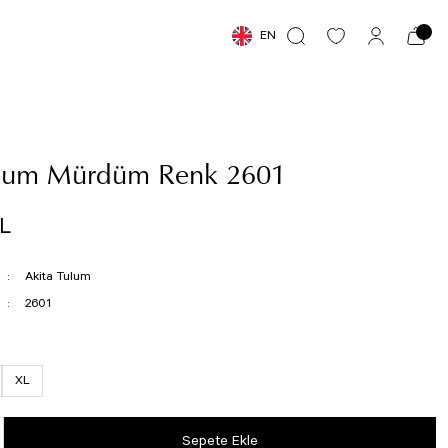
EN
ulum Mürdüm Renk 2601
TL
Akita Tulum
2601
XL
Sepete Ekle