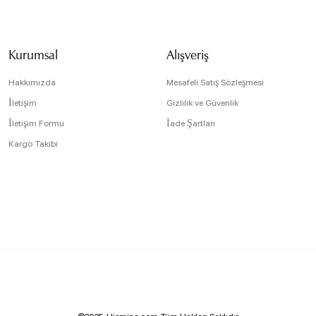
Ürün resmi kali
Ürün açıklamasın
Kurumsal
Alışveriş
Ürün bilgilerind
Ürün fiyatı diğe
Hakkımızda
Mesafeli Satış Sözleşmesi
Bu ürüne benzer f
İletişim
Gizlilik ve Güvenlik
İletişim Formu
İade Şartları
Kargo Takibi