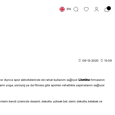
EN
06-12-2020
13:09
Lismina
. Ayrıca spor aktivitelerinde de rahat kullanım sağlıyor.
firmasının
rın yoga, yürüyüş ya da fitness gibi sporları rahatlıkla yapmalarını sağlıyor.
lerin kendi içlerinde desenli, dekolte, yüksek bel, derin dekolte, kelebek ve