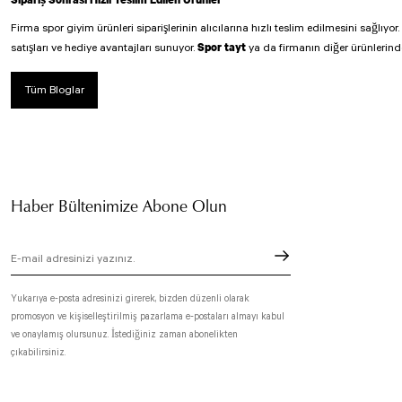
Firma spor giyim ürünleri siparişlerinin alıcılarına hızlı teslim edilmesini sağlıyo
Spor tayt
satışları ve hediye avantajları sunuyor.
ya da firmanın diğer ürünlerinde
Tüm Bloglar
Haber Bültenimize Abone Olun
Yukarıya e-posta adresinizi girerek, bizden düzenli olarak
promosyon ve kişiselleştirilmiş pazarlama e-postaları almayı kabul
ve onaylamış olursunuz. İstediğiniz zaman abonelikten
çıkabilirsiniz.