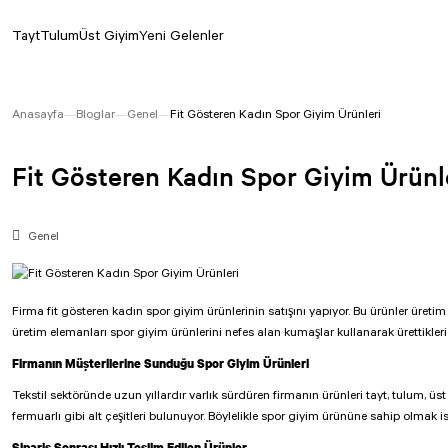
Tayt
Tulum
Üst Giyim
Yeni Gelenler
Anasayfa
Bloglar
Genel
Fit Gösteren Kadın Spor Giyim Ürünleri
Fit Gösteren Kadın Spor Giyim Ürünl
Genel
Firma fit gösteren kadın spor giyim ürünlerinin satışını yapıyor. Bu ürünler üre
üretim elemanları spor giyim ürünlerini nefes alan kumaşlar kullanarak ürettikleri 
Firmanın Müşterilerine Sunduğu Spor Giyim Ürünleri
Tekstil sektöründe uzun yıllardır varlık sürdüren firmanın ürünleri tayt, tulum, üst
fermuarlı gibi alt çeşitleri bulunuyor. Böylelikle spor giyim ürününe sahip olmak is
Sipariş Sonrası Hızlı Teslim Edilen Ürünler