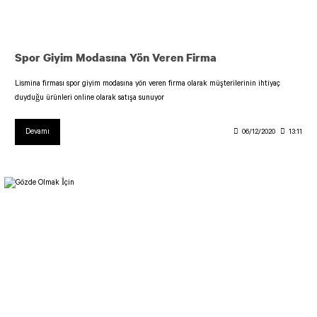
Biker Tayt Simple
TENIS TULUMU
ŞORTLAR
Kemerli Tulum
Biker Tayt Ve Bel
SCULPT LINE TULUM
Spor Giyim Modasına Yön Veren Firma
Kapri Taytlar
Şort OSLO Tulum
Şort Scrunch Butt Tulum
Lismina firması spor giyim modasına yön veren firma olarak müşterilerinin ihtiyaç
Şort Tulum
duyduğu ürünleri online olarak satışa sunuyor
Uzun Kollu Tulum
Devamı
06/12/2020
13:11