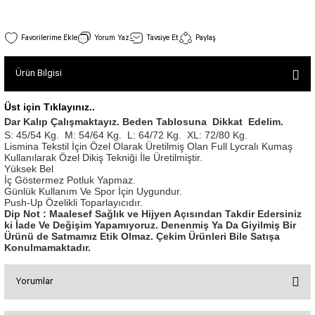
SEUL TULUM
Tek Çapraz Bra
Tayt Kategori 2
Desenli Spor Bra
Tulum Kategorisi 2
Tek Çapraz Spor Bustiyer Beyaz Renk 102
Yorum Yaz
Tavsiye Et
Paylaş
Basic Taytlar
Fermuarlı Spor Bra
Stok Kodu : 102
İncele
Ve Bel Tayt
1 SCRUNCH BUTT TULUM
Halkalı Spor Bra
Ürün Bilgisi
800,00 TL
Cepli Taytlar
2 SCRUNCH_ BUTT İSPANYOL TULUM
İpli Spor Bra
Deri Görünümlü Tayt
MAYORKA TULUM
Viyana Spor Bustiyer
Üst için Tıklayınız..
Dar Kalıp Çalışmaktayız. Beden Tablosuna Dikkat Edelim.
Tül Detaylı Spor Taytlar
Oslo Tulum
Spor Bustiyer 2
S: 45/54 Kg.
M: 54/64 Kg.
L: 64/72 Kg.
XL: 72/80 Kg.
Arkası Büzgülü Tayt
Sunset Tulum
Lismina Tekstil İçin Özel Olarak Üretilmiş Olan Full Lycralı Kumaş
Uzun Kollu Üst Lacivert Renk 019
Kullanılarak Özel Dikiş Tekniği İle Üretilmiştir.
Dekolte Tayt
LUNA BACKLESS TULUM
SCULPT LINE SPOR BUSTIYER
Yüksek Bel
Stok Kodu : 019
İncele
İç Göstermez Potluk Yapmaz.
MODELLİ TAYTLAR
Çapraz İp Detaylı Tulum
Günlük Kullanım Ve Spor İçin Uygundur.
990,00 TL
Tshirt
Fermuarlı Taytlar
Çift Çapraz Tulum
Push-Up Özelikli Toparlayıcıdır.
Dip Not : Maalesef Sağlık ve Hijyen Açısından Takdir Edersiniz
İp Detaylı Spor Taytlar
Tek Çapraz Tulum
ki İade Ve Değişim Yapamıyoruz. Denenmiş Ya Da Giyilmiş Bir
BOLERA
Ürünü de Satmamız Etik Olmaz. Çekim Ürünleri Bile Satışa
Tshirt
Konulmamaktadır.
Kısa Taytlar
Tulum Kategorisi 3
V YAKA TSHIRT
Tek Çapraz Spor Bustiyer Lacivert Rent 375
Arkası Büzgülü Şort
3 Kollu SCRUNCH BUTT Tulum
Yorumlar
Stok Kodu : 375
İncele
Midi Şort
4 Kollu SCRUNCH BUT Tulum İSPANYOL
990,00 TL