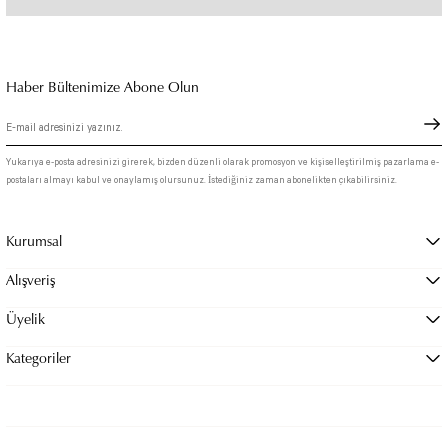
Bu ürünün fiyat bilgisi, resim, ürün açıklamalarında ve diğer konularda yetersiz
gördüğünüz noktaları öneri formunu kullanarak tarafımıza iletebilirsiniz.
Görüş ve önerileriniz için teşekkür ederiz.
Haber Bültenimize Abone Olun
Ürün resmi kalitesiz, bozuk veya görüntülenemiyor.
Ürün açıklamasında eksik bilgiler bulunuyor.
Yukarıya e-posta adresinizi girerek, bizden düzenli olarak promosyon ve kişiselleştirilmiş pazarlama e-
postaları almayı kabul ve onaylamış olursunuz. İstediğiniz zaman abonelikten çıkabilirsiniz.
Ürün bilgilerinde hatalar bulunuyor.
Ürün fiyatı diğer sitelerden daha pahalı.
Kurumsal
Bu ürüne benzer farklı alternatifler olmalı.
Alışveriş
Üyelik
Kategoriler
Gönder