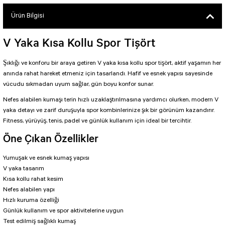
SEUL TULUM
Tek Çapraz Bra
Tayt Kategori 2
Ürün Bilgisi
Desenli Spor Bra
Tulum Kategorisi 2
Basic Taytlar
Fermuarlı Spor Bra
V Yaka Kısa Kollu Spor Tişört
Ve Bel Tayt
1 SCRUNCH BUTT TULUM
Halkalı Spor Bra
Cepli Taytlar
2 SCRUNCH_ BUTT İSPANYOL TULUM
İpli Spor Bra
Şıklığı ve konforu bir araya getiren V yaka kısa kollu spor tişört, aktif yaşamın her
anında rahat hareket etmeniz için tasarlandı. Hafif ve esnek yapısı sayesinde
Deri Görünümlü Tayt
MAYORKA TULUM
Viyana Spor Bustiyer
vücudu sıkmadan uyum sağlar, gün boyu konfor sunar.
Tül Detaylı Spor Taytlar
Oslo Tulum
Spor Bustiyer 2
Nefes alabilen kumaşı terin hızlı uzaklaştırılmasına yardımcı olurken, modern V
Arkası Büzgülü Tayt
Sunset Tulum
yaka detayı ve zarif duruşuyla spor kombinlerinize şık bir görünüm kazandırır.
Dekolte Tayt
LUNA BACKLESS TULUM
SCULPT LINE SPOR BUSTIYER
Fitness, yürüyüş, tenis, padel ve günlük kullanım için ideal bir tercihtir.
MODELLİ TAYTLAR
Çapraz İp Detaylı Tulum
Öne Çıkan Özellikler
Tshirt
Fermuarlı Taytlar
Çift Çapraz Tulum
İp Detaylı Spor Taytlar
Tek Çapraz Tulum
Yumuşak ve esnek kumaş yapısı
BOLERA
V yaka tasarım
Tshirt
Kısa Taytlar
Tulum Kategorisi 3
Kısa kollu rahat kesim
V YAKA TSHIRT
Nefes alabilen yapı
Arkası Büzgülü Şort
3 Kollu SCRUNCH BUTT Tulum
Hızlı kuruma özelliği
Günlük kullanım ve spor aktivitelerine uygun
Midi Şort
4 Kollu SCRUNCH BUT Tulum İSPANYOL
Test edilmiş sağlıklı kumaş