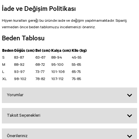
Biker Tayt Simple
TENIS TULUMU
İade ve Değişim Politikası
ŞORTLAR
Kemerli Tulum
Biker Tayt Ve Bel
SCULPT LINE TULUM
Hijyen kuralları gereği bu üründe iade ve değişim yapılmamaktadır. Sipariş
Kapri Taytlar
Şort OSLO Tulum
vermeden önce beden tablomuzu incelemenizi öneririz.
Şort Scrunch Butt Tulum
Beden Tablosu
Şort Tulum
Beden
Göğüs (cm)
Bel (cm)
Kalça (cm)
Kilo (kg)
Uzun Kollu Tulum
S
83-87
63-67
88-94
45-55
M
88-92
68-72
95-100
55-65
L
93-97
73-77
101-106
65-75
XL
98-102
78-82
107-112
75-85
Yorumlar
Taksit Seçenekleri
Bu ürüne ilk yorumu siz yapın!
Önerileriniz
Yorum Yaz