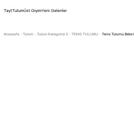
Tayt
Tulum
Üst Giyim
Yeni Gelenler
Anasayfa
Tulum
Tulum Kategorisi 3
TENIS TULUMU
Tenis Tulumu Bebe 