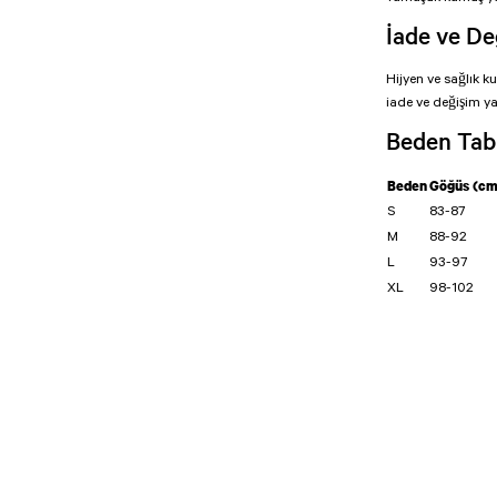
İade ve De
Hijyen ve sağlık k
iade ve değişim y
Beden Tab
Beden
Göğüs (cm
S
83-87
M
88-92
L
93-97
XL
98-102
Bu ürünün fiyat bilg
formunu kullanarak t
Görüş ve önerileriniz
Ürün resmi kali
Ürün açıklamasın