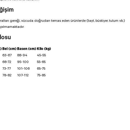
ğişim
uralları gereği, vücuda doğrudan temas eden ürünlerde (tayt, büstiyer, tulum vb.)
apılmamaktadır.
losu
)
Bel (cm)
Basen (cm)
Kilo (kg)
63-67
88-94
45-55
68-72
95-100
55-65
73-77
101-106
65-75
78-82
107-112
75-85
isi, resim, ürün açıklamalarında ve diğer konularda yetersiz gördüğünüz noktaları öneri
arafımıza iletebilirsiniz.
Bu ürüne ilk yorumu siz yapın!
 için teşekkür ederiz.
tesiz, bozuk veya görüntülenemiyor.
Yorum Yaz
da eksik bilgiler bulunuyor.