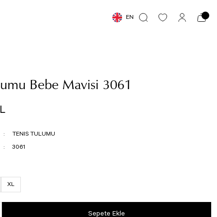
EN
ulumu Bebe Mavisi 3061
TL
TENIS TULUMU
3061
XL
Sepete Ekle