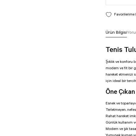
Ürün Bilgisi
Yoru
Tenis Tu
Şıklık ve konforu 
modern ve fit bir
hareket etmenizi sa
için ideal bir terciht
Öne Çıkan 
Esnek ve toparlay
Terletmeyen, nefes
Rahat hareket imka
Günlük kullanım v
Modern ve şık tas
Yumuşak kumaş yap