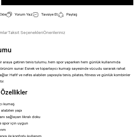
Yorum Yaz
Tavsiye Et
Paylaş
mlar
Taksit Seçenekleri
Önerileriniz
lumu
bir araya getiren tenis tulumu, hem spor yaparken hem günlük kullanımda
 görünüm sunar. Esnek ve toparlayıcı kumaşı sayesinde vücudu sararak rahat
ğlar. Hafif ve nefes alabilen yapısıyla tenis, pilates, fitness ve günlük kombinler
ir.
Özellikler
ıcı kumaş
 alabilen yapı
nı sağlayan likralı doku
e spor için uygun
arım
ısı ile konforlu kullanım