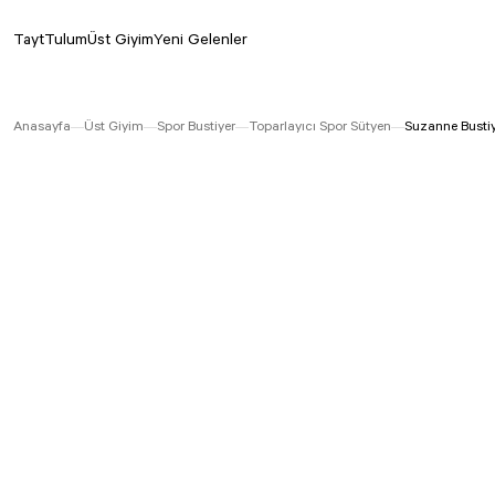
Tayt
Tulum
Üst Giyim
Yeni Gelenler
Anasayfa
Üst Giyim
Spor Bustiyer
Toparlayıcı Spor Sütyen
Suzanne Busti