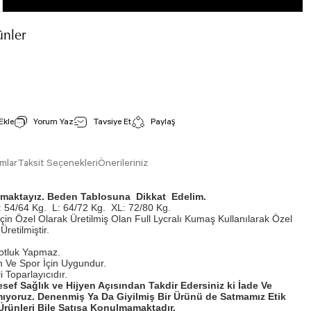
nler
Spor Etek Siyah Renk 400
İncele
Stok Kodu : 400
Yorum Yaz
Tavsiye Et
Paylaş
900,00 TL
mlar
Taksit Seçenekleri
Önerileriniz
ışmaktayız. Beden Tablosuna Dikkat Edelim.
 54/64 Kg.
L: 64/72 Kg.
XL: 72/80 Kg.
İçin Özel Olarak Üretilmiş Olan Full Lycralı Kumaş Kullanılarak Özel
Üretilmiştir.
otluk Yapmaz.
 Ve Spor İçin Uygundur.
 Toparlayıcıdır.
esef Sağlık ve Hijyen Açısından Takdir Edersiniz ki İade Ve
ıyoruz. Denenmiş Ya Da Giyilmiş Bir Ürünü de Satmamız Etik
rünleri Bile Satışa Konulmamaktadır.