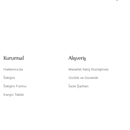
Bu ürünün fiyat bilg
formunu kullanarak t
Görüş ve önerileriniz
Ürün resmi kali
Ürün açıklamasın
Kurumsal
Alışveriş
Ürün bilgilerind
Ürün fiyatı diğe
Hakkımızda
Mesafeli Satış Sözleşmesi
Bu ürüne benzer f
İletişim
Gizlilik ve Güvenlik
İletişim Formu
İade Şartları
Kargo Takibi