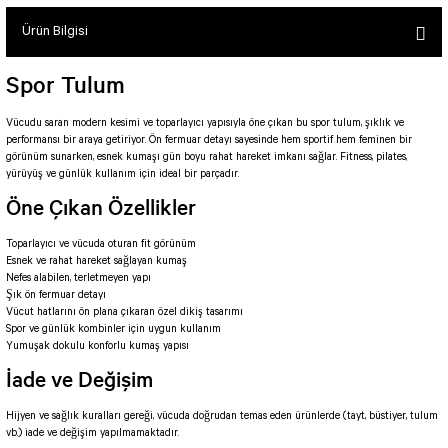
SEUL TULUM
Tek Çapraz Bra
Tayt Kategori 2
Ürün Bilgisi
Desenli Spor Bra
Tulum Kategorisi 2
Basic Taytlar
Fermuarlı Spor Bra
Spor Tulum
Ve Bel Tayt
1 SCRUNCH BUTT TULUM
Halkalı Spor Bra
Cepli Taytlar
2 SCRUNCH_ BUTT İSPANYOL TULUM
İpli Spor Bra
Vücudu saran modern kesimi ve toparlayıcı yapısıyla öne çıkan bu spor tulum, şıklık ve
performansı bir araya getiriyor. Ön fermuar detayı sayesinde hem sportif hem feminen bir
Deri Görünümlü Tayt
MAYORKA TULUM
Viyana Spor Bustiyer
görünüm sunarken, esnek kumaşı gün boyu rahat hareket imkanı sağlar. Fitness, pilates,
Tül Detaylı Spor Taytlar
Oslo Tulum
yürüyüş ve günlük kullanım için ideal bir parçadır.
Spor Bustiyer 2
Öne Çıkan Özellikler
Arkası Büzgülü Tayt
Sunset Tulum
Dekolte Tayt
LUNA BACKLESS TULUM
SCULPT LINE SPOR BUSTIYER
Toparlayıcı ve vücuda oturan fit görünüm
MODELLİ TAYTLAR
Çapraz İp Detaylı Tulum
Esnek ve rahat hareket sağlayan kumaş
Tshirt
Nefes alabilen, terletmeyen yapı
Fermuarlı Taytlar
Çift Çapraz Tulum
Şık ön fermuar detayı
İp Detaylı Spor Taytlar
Tek Çapraz Tulum
Vücut hatlarını ön plana çıkaran özel dikiş tasarımı
BOLERA
Spor ve günlük kombinler için uygun kullanım
Tshirt
Yumuşak dokulu konforlu kumaş yapısı
Kısa Taytlar
Tulum Kategorisi 3
İade ve Değişim
V YAKA TSHIRT
Arkası Büzgülü Şort
3 Kollu SCRUNCH BUTT Tulum
Hijyen ve sağlık kuralları gereği, vücuda doğrudan temas eden ürünlerde (tayt, büstiyer, tulum
Performans Kısa Tayt
4 Kollu SCRUNCH BUT Tulum İSPANYOL
vb.) iade ve değişim yapılmamaktadır.