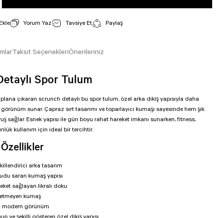
Yorum Yaz
Tavsiye Et
Paylaş
mlar
Taksit Seçenekleri
Önerileriniz
Detaylı Spor Tulum
 plana çıkaran scrunch detaylı bu spor tulum, özel arka dikiş yapısıyla daha
 bir görünüm sunar. Çapraz sırt tasarımı ve toparlayıcı kumaşı sayesinde hem şık
ruş sağlar. Esnek yapısı ile gün boyu rahat hareket imkanı sunarken, fitness,
nlük kullanım için ideal bir tercihtir.
Özellikler
killendirici arka tasarım
cudu saran kumaş yapısı
eket sağlayan likralı doku
erletmeyen kumaş
ylı modern görünüm
n ve şekilli gösteren özel dikiş yapısı