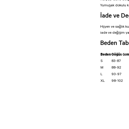
Yumuşak dokulu ko
İade ve De
Hijyen ve sağlık k
iade ve değişim y
Beden Tab
Beden
Göğüs (cm
S
83-87
M
88-92
L
93-97
XL
98-102
Bu ürünün fiyat bilg
formunu kullanarak t
Görüş ve önerileriniz
Ürün resmi kali