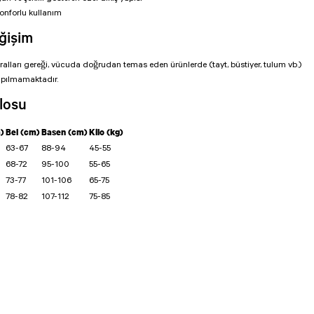
nforlu kullanım
ğişim
uralları gereği, vücuda doğrudan temas eden ürünlerde (tayt, büstiyer, tulum vb.)
apılmamaktadır.
losu
)
Bel (cm)
Basen (cm)
Kilo (kg)
63-67
88-94
45-55
68-72
95-100
55-65
73-77
101-106
65-75
78-82
107-112
75-85
isi, resim, ürün açıklamalarında ve diğer konularda yetersiz gördüğünüz noktaları öneri
arafımıza iletebilirsiniz.
Bu ürüne ilk yorumu siz yapın!
 için teşekkür ederiz.
tesiz, bozuk veya görüntülenemiyor.
Yorum Yaz