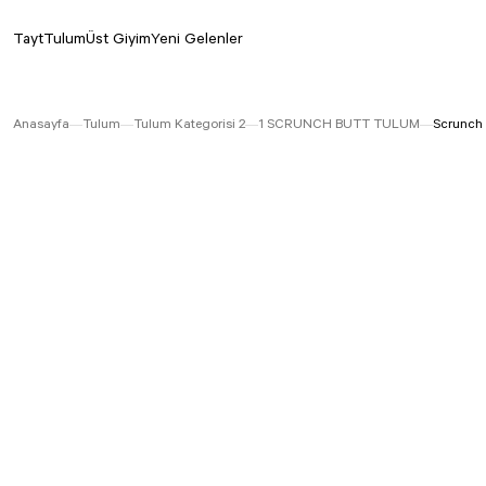
Tayt
Tulum
Üst Giyim
Yeni Gelenler
Anasayfa
Tulum
Tulum Kategorisi 2
1 SCRUNCH BUTT TULUM
Scrunch 