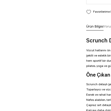
Ürün Bilgisi
Yoru
Scrunch 
Vücut hatlarını ön
şekilli ve estetik
hem sportif bir du
pilates, yoga ve gü
Öne Çıkan 
Scrunch detaylı şe
Toparlayıcı ve vü
Esnek ve rahat har
Nefes alabilen, t
Çapraz sırt deta
Kalçayı daha dolgu