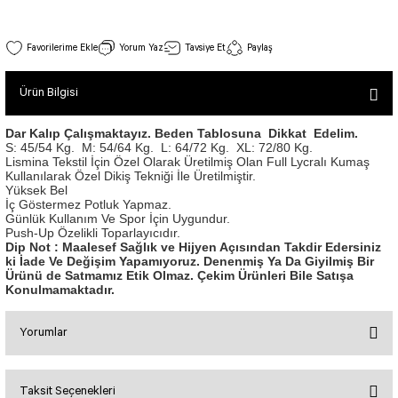
SEUL TULUM
Tek Çapraz Bra
Tayt Kategori 2
Desenli Spor Bra
Tulum Kategorisi 2
Ekstra Yüksek Bel Spor Tayt Siyah Renk 250
Yorum Yaz
Tavsiye Et
Paylaş
Basic Taytlar
Fermuarlı Spor Bra
Stok Kodu : 250
İncele
Ve Bel Tayt
1 SCRUNCH BUTT TULUM
Halkalı Spor Bra
Ürün Bilgisi
1.250,00 TL
Cepli Taytlar
2 SCRUNCH_ BUTT İSPANYOL TULUM
İpli Spor Bra
Deri Görünümlü Tayt
MAYORKA TULUM
Viyana Spor Bustiyer
Dar Kalıp Çalışmaktayız. Beden Tablosuna Dikkat Edelim.
S: 45/54 Kg.
M: 54/64 Kg.
L: 64/72 Kg.
XL: 72/80 Kg.
Tül Detaylı Spor Taytlar
Oslo Tulum
Lismina Tekstil İçin Özel Olarak Üretilmiş Olan Full Lycralı Kumaş
Spor Bustiyer 2
Kullanılarak Özel Dikiş Tekniği İle Üretilmiştir.
Arkası Büzgülü Tayt
Sunset Tulum
Yüksek Bel
Dekolte Tayt
LUNA BACKLESS TULUM
İç Göstermez Potluk Yapmaz.
SCULPT LINE SPOR BUSTIYER
Günlük Kullanım Ve Spor İçin Uygundur.
MODELLİ TAYTLAR
Çapraz İp Detaylı Tulum
Push-Up Özelikli Toparlayıcıdır.
Tshirt
Dip Not : Maalesef Sağlık ve Hijyen Açısından Takdir Edersiniz
Fermuarlı Taytlar
Çift Çapraz Tulum
ki İade Ve Değişim Yapamıyoruz. Denenmiş Ya Da Giyilmiş Bir
Ürünü de Satmamız Etik Olmaz. Çekim Ürünleri Bile Satışa
İp Detaylı Spor Taytlar
Tek Çapraz Tulum
BOLERA
Konulmamaktadır.
Tshirt
Kısa Taytlar
Tulum Kategorisi 3
V YAKA TSHIRT
Yorumlar
Arkası Büzgülü Şort
3 Kollu SCRUNCH BUTT Tulum
Midi Şort
4 Kollu SCRUNCH BUT Tulum İSPANYOL
Taksit Seçenekleri