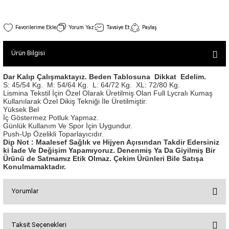
SEUL TULUM
Tek Çapraz Bra
Tayt Kategori 2
Desenli Spor Bra
Tulum Kategorisi 2
Toparlayıcı Spor Sütyen Siyah Renk 237
Yorum Yaz
Tavsiye Et
Paylaş
Basic Taytlar
Fermuarlı Spor Bra
Stok Kodu : 237
İncele
Ve Bel Tayt
1 SCRUNCH BUTT TULUM
Halkalı Spor Bra
Ürün Bilgisi
990,00 TL
Cepli Taytlar
2 SCRUNCH_ BUTT İSPANYOL TULUM
İpli Spor Bra
Deri Görünümlü Tayt
MAYORKA TULUM
Viyana Spor Bustiyer
Dar Kalıp Çalışmaktayız. Beden Tablosuna Dikkat Edelim.
S: 45/54 Kg.
M: 54/64 Kg.
L: 64/72 Kg.
XL: 72/80 Kg.
Tül Detaylı Spor Taytlar
Oslo Tulum
Lismina Tekstil İçin Özel Olarak Üretilmiş Olan Full Lycralı Kumaş
Spor Bustiyer 2
Kullanılarak Özel Dikiş Tekniği İle Üretilmiştir.
Arkası Büzgülü Tayt
Sunset Tulum
Yüksek Bel
Bron Spor Bustiyer Siyah Renk 396
Dekolte Tayt
LUNA BACKLESS TULUM
İç Göstermez Potluk Yapmaz.
SCULPT LINE SPOR BUSTIYER
Stok Kodu : 396
Günlük Kullanım Ve Spor İçin Uygundur.
İncele
MODELLİ TAYTLAR
Çapraz İp Detaylı Tulum
Push-Up Özelikli Toparlayıcıdır.
990,00 TL
Tshirt
Dip Not : Maalesef Sağlık ve Hijyen Açısından Takdir Edersiniz
Fermuarlı Taytlar
Çift Çapraz Tulum
ki İade Ve Değişim Yapamıyoruz. Denenmiş Ya Da Giyilmiş Bir
Ürünü de Satmamız Etik Olmaz. Çekim Ürünleri Bile Satışa
İp Detaylı Spor Taytlar
Tek Çapraz Tulum
BOLERA
Konulmamaktadır.
Tshirt
Kısa Taytlar
Tulum Kategorisi 3
V YAKA TSHIRT
Yorumlar
Bron Spor Bustiyer Beyaz Renk 397
Arkası Büzgülü Şort
3 Kollu SCRUNCH BUTT Tulum
Stok Kodu : 397
İncele
Performans Kısa Tayt
4 Kollu SCRUNCH BUT Tulum İSPANYOL
990,00 TL
Taksit Seçenekleri