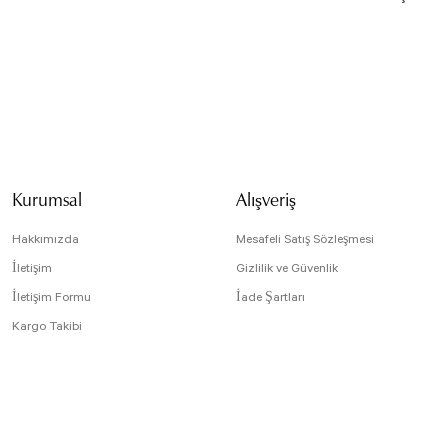
Bu ürünün fiyat bilg
formunu kullanarak t
Görüş ve önerileriniz
Ürün resmi kali
Ürün açıklamasın
Kurumsal
Alışveriş
Ürün bilgilerind
Ürün fiyatı diğe
Hakkımızda
Mesafeli Satış Sözleşmesi
Bu ürüne benzer f
İletişim
Gizlilik ve Güvenlik
İletişim Formu
İade Şartları
Kargo Takibi