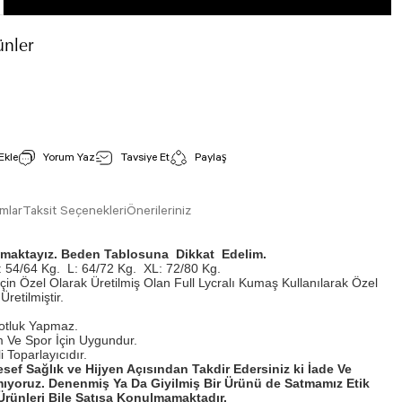
nler
105 Yeşil Spor Bra
İncele
Stok Kodu : 105
Yorum Yaz
Tavsiye Et
Paylaş
800,00 TL
mlar
Taksit Seçenekleri
Önerileriniz
ışmaktayız. Beden Tablosuna Dikkat Edelim.
 54/64 Kg.
L: 64/72 Kg.
XL: 72/80 Kg.
İçin Özel Olarak Üretilmiş Olan Full Lycralı Kumaş Kullanılarak Özel
Üretilmiştir.
otluk Yapmaz.
 Ve Spor İçin Uygundur.
 Toparlayıcıdır.
esef Sağlık ve Hijyen Açısından Takdir Edersiniz ki İade Ve
ıyoruz. Denenmiş Ya Da Giyilmiş Bir Ürünü de Satmamız Etik
rünleri Bile Satışa Konulmamaktadır.