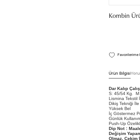
Kombin Ürü
Ürün Bilgisi
Yoru
Dar Kalıp Çal
S: 45/54 Kg.
M:
Lismina Tekstil 
Dikiş Tekniği İle 
Yüksek Bel
İç Göstermez P
Günlük Kullanım
Push-Up Özelikli
Dip Not : Maal
Değişim Yapam
Olmaz. Çekim Ü