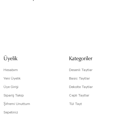
isi, resim, ürün açıklamalarında ve diğer konularda yetersiz gördüğünüz noktaları öneri
arafımıza iletebilirsiniz.
Bu ürüne ilk yorumu siz yapın!
 için teşekkür ederiz.
tesiz, bozuk veya görüntülenemiyor.
Yorum Yaz
da eksik bilgiler bulunuyor.
Üyelik
Kategoriler
e hatalar bulunuyor.
r sitelerden daha pahalı.
Hesabım
Desenli Taytlar
arklı alternatifler olmalı.
Yeni Üyelik
Basic Taytlar
Üye Girişi
Dekolte Taytlar
Sipariş Takip
Cepli Taytlar
Şifremi Unuttum
Tül Tayt
Sepetiniz
Gönder