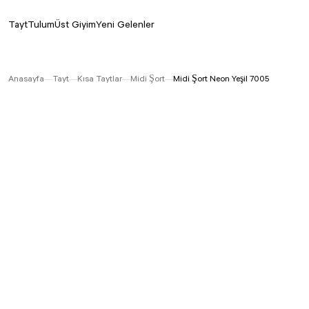
Tayt
Tulum
Üst Giyim
Yeni Gelenler
Anasayfa
Tayt
Kısa Taytlar
Midi Şort
Midi Şort Neon Yeşil 7005