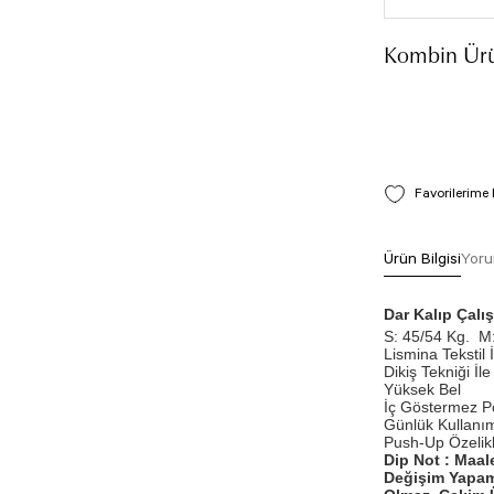
Kombin Ürü
Ürün Bilgisi
Yoru
Dar Kalıp Çal
S: 45/54 Kg.
M:
Lismina Tekstil 
Dikiş Tekniği İle 
Yüksek Bel
İç Göstermez P
Günlük Kullanım
Push-Up Özelikli
Dip Not : Maal
Değişim Yapam