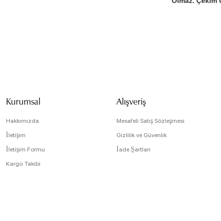
Olmaz. Çekim Ü
Bu ürünün fiyat bilg
formunu kullanarak t
Görüş ve önerileriniz
Ürün resmi kali
Ürün açıklamasın
Kurumsal
Alışveriş
Ürün bilgilerind
Ürün fiyatı diğe
Hakkımızda
Mesafeli Satış Sözleşmesi
Bu ürüne benzer f
İletişim
Gizlilik ve Güvenlik
İletişim Formu
İade Şartları
Kargo Takibi