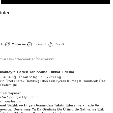
nler
1006 Beyaz Kısa Kol Tshirt
İncele
Stok Kodu : 1006
Yorum Yaz
Tavsiye Et
Paylaş
800,00 TL
mlar
Taksit Seçenekleri
Önerileriniz
ışmaktayız. Beden Tablosuna Dikkat Edelim.
 54/64 Kg.
L: 64/72 Kg.
XL: 72/80 Kg.
İçin Özel Olarak Üretilmiş Olan Full Lycralı Kumaş Kullanılarak Özel
Üretilmiştir.
otluk Yapmaz.
 Ve Spor İçin Uygundur.
 Toparlayıcıdır.
esef Sağlık ve Hijyen Açısından Takdir Edersiniz ki İade Ve
ıyoruz. Denenmiş Ya Da Giyilmiş Bir Ürünü de Satmamız Etik