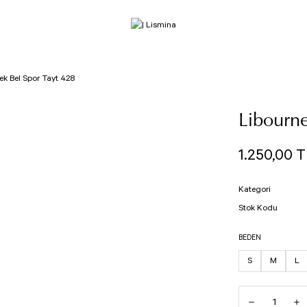
ek Bel Spor Tayt 428
Libourne
1.250,00 T
Kategori
Stok Kodu
BEDEN
S
M
L