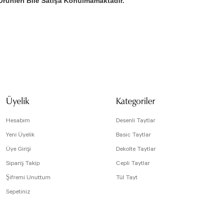
rünleri Bile Satışa Konulmamaktadır.
isi, resim, ürün açıklamalarında ve diğer konularda yetersiz gördüğünüz noktaları öneri
arafımıza iletebilirsiniz.
Bu ürüne ilk yorumu siz yapın!
 için teşekkür ederiz.
tesiz, bozuk veya görüntülenemiyor.
Yorum Yaz
da eksik bilgiler bulunuyor.
Üyelik
Kategoriler
e hatalar bulunuyor.
r sitelerden daha pahalı.
Hesabım
Desenli Taytlar
arklı alternatifler olmalı.
Yeni Üyelik
Basic Taytlar
Üye Girişi
Dekolte Taytlar
Sipariş Takip
Cepli Taytlar
Şifremi Unuttum
Tül Tayt
Sepetiniz
Gönder