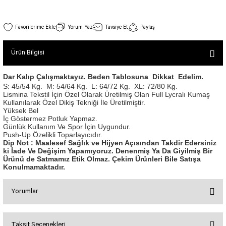
SEUL TULUM
Tek Çapraz Bra
Tayt Kategori 2
Desenli Spor Bra
Tulum Kategorisi 2
Fit Spor Büstiyer 339
Yorum Yaz
Tavsiye Et
Paylaş
Basic Taytlar
Fermuarlı Spor Bra
Stok Kodu : 339
İncele
Ve Bel Tayt
1 SCRUNCH BUTT TULUM
Halkalı Spor Bra
Ürün Bilgisi
990,00 TL
Cepli Taytlar
2 SCRUNCH_ BUTT İSPANYOL TULUM
İpli Spor Bra
Deri Görünümlü Tayt
MAYORKA TULUM
Viyana Spor Bustiyer
Dar Kalıp Çalışmaktayız. Beden Tablosuna Dikkat Edelim.
S: 45/54 Kg.
M: 54/64 Kg.
L: 64/72 Kg.
XL: 72/80 Kg.
Tül Detaylı Spor Taytlar
Oslo Tulum
Lismina Tekstil İçin Özel Olarak Üretilmiş Olan Full Lycralı Kumaş
Spor Bustiyer 2
Arkası Büzgülü Tayt
Sunset Tulum
Kullanılarak Özel Dikiş Tekniği İle Üretilmiştir.
Fit Spor Bra Beyaz Renk 466
Yüksek Bel
Dekolte Tayt
LUNA BACKLESS TULUM
SCULPT LINE SPOR BUSTIYER
İç Göstermez Potluk Yapmaz.
Stok Kodu : 466
Günlük Kullanım Ve Spor İçin Uygundur.
İncele
MODELLİ TAYTLAR
Çapraz İp Detaylı Tulum
Push-Up Özelikli Toparlayıcıdır.
990,00 TL
Tshirt
Dip Not : Maalesef Sağlık ve Hijyen Açısından Takdir Edersiniz
Fermuarlı Taytlar
Çift Çapraz Tulum
ki İade Ve Değişim Yapamıyoruz. Denenmiş Ya Da Giyilmiş Bir
İp Detaylı Spor Taytlar
Tek Çapraz Tulum
Ürünü de Satmamız Etik Olmaz. Çekim Ürünleri Bile Satışa
BOLERA
Konulmamaktadır.
Tshirt
Kısa Taytlar
Tulum Kategorisi 3
V YAKA TSHIRT
Yorumlar
Arkası Büzgülü Şort
3 Kollu SCRUNCH BUTT Tulum
Midi Şort
4 Kollu SCRUNCH BUT Tulum İSPANYOL
Taksit Seçenekleri