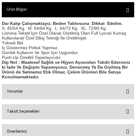
SEUL TULUM
Tek Çapraz Bra
Tayt Kategori 2
Ürün Bilgisi
Desenli Spor Bra
Tulum Kategorisi 2
Basic Taytlar
Fermuarlı Spor Bra
Dar Kalıp Çalışmaktayız. Beden Tablosuna Dikkat Edelim.
S: 45/54 Kg.
M: 54/64 Kg.
L: 64/72 Kg.
XL: 72/80 Kg.
Ve Bel Tayt
1 SCRUNCH BUTT TULUM
Halkalı Spor Bra
Lismina Tekstil İçin Özel Olarak Üretilmiş Olan Full Lycralı Kumaş
Cepli Taytlar
2 SCRUNCH_ BUTT İSPANYOL TULUM
İpli Spor Bra
Kullanılarak Özel Dikiş Tekniği İle Üretilmiştir.
Yüksek Bel
Deri Görünümlü Tayt
MAYORKA TULUM
Viyana Spor Bustiyer
İç Göstermez Potluk Yapmaz.
Günlük Kullanım Ve Spor İçin Uygundur.
Tül Detaylı Spor Taytlar
Oslo Tulum
Push-Up Özelikli Toparlayıcıdır.
Spor Bustiyer 2
Arkası Büzgülü Tayt
Sunset Tulum
Dip Not : Maalesef Sağlık ve Hijyen Açısından Takdir Edersiniz
ki İade Ve Değişim Yapamıyoruz. Denenmiş Ya Da Giyilmiş Bir
Dekolte Tayt
LUNA BACKLESS TULUM
SCULPT LINE SPOR BUSTIYER
Ürünü de Satmamız Etik Olmaz. Çekim Ürünleri Bile Satışa
Konulmamaktadır.
MODELLİ TAYTLAR
Çapraz İp Detaylı Tulum
Tshirt
Fermuarlı Taytlar
Çift Çapraz Tulum
Yorumlar
İp Detaylı Spor Taytlar
Tek Çapraz Tulum
BOLERA
Tshirt
Kısa Taytlar
Tulum Kategorisi 3
Taksit Seçenekleri
V YAKA TSHIRT
Bu ürüne ilk yorumu siz yapın!
Arkası Büzgülü Şort
3 Kollu SCRUNCH BUTT Tulum
Midi Şort
4 Kollu SCRUNCH BUT Tulum İSPANYOL
Önerileriniz
Yorum Yaz