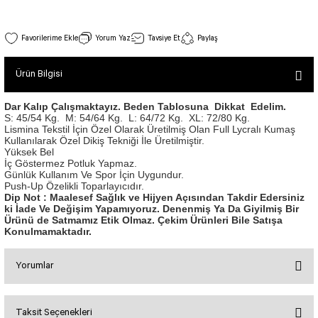
SEUL TULUM
Tek Çapraz Bra
Tayt Kategori 2
Desenli Spor Bra
Tulum Kategorisi 2
12 Uzun Kollu Üst
Yorum Yaz
Tavsiye Et
Paylaş
Basic Taytlar
Fermuarlı Spor Bra
Stok Kodu : 12
İncele
Ve Bel Tayt
1 SCRUNCH BUTT TULUM
Halkalı Spor Bra
Ürün Bilgisi
950,00 TL
Cepli Taytlar
2 SCRUNCH_ BUTT İSPANYOL TULUM
İpli Spor Bra
Deri Görünümlü Tayt
MAYORKA TULUM
Viyana Spor Bustiyer
Dar Kalıp Çalışmaktayız. Beden Tablosuna Dikkat Edelim.
S: 45/54 Kg.
M: 54/64 Kg.
L: 64/72 Kg.
XL: 72/80 Kg.
Tül Detaylı Spor Taytlar
Oslo Tulum
Lismina Tekstil İçin Özel Olarak Üretilmiş Olan Full Lycralı Kumaş
Spor Bustiyer 2
Kullanılarak Özel Dikiş Tekniği İle Üretilmiştir.
Arkası Büzgülü Tayt
Sunset Tulum
Yüksek Bel
Tek Çapraz Spor Bustiyer Bordo Renk 124
Dekolte Tayt
LUNA BACKLESS TULUM
İç Göstermez Potluk Yapmaz.
SCULPT LINE SPOR BUSTIYER
Stok Kodu : 124
Günlük Kullanım Ve Spor İçin Uygundur.
İncele
MODELLİ TAYTLAR
Çapraz İp Detaylı Tulum
Push-Up Özelikli Toparlayıcıdır.
800,00 TL
Tshirt
Dip Not : Maalesef Sağlık ve Hijyen Açısından Takdir Edersiniz
Fermuarlı Taytlar
Çift Çapraz Tulum
ki İade Ve Değişim Yapamıyoruz. Denenmiş Ya Da Giyilmiş Bir
Ürünü de Satmamız Etik Olmaz. Çekim Ürünleri Bile Satışa
İp Detaylı Spor Taytlar
Tek Çapraz Tulum
BOLERA
Konulmamaktadır.
Tshirt
Kısa Taytlar
Tulum Kategorisi 3
V YAKA TSHIRT
Yorumlar
Arkası Büzgülü Şort
3 Kollu SCRUNCH BUTT Tulum
Performans Kısa Tayt
4 Kollu SCRUNCH BUT Tulum İSPANYOL
Taksit Seçenekleri