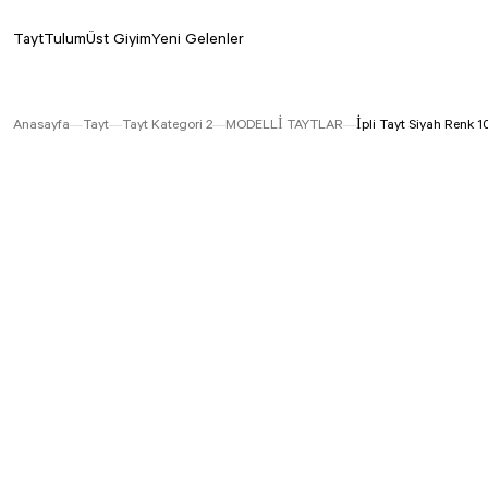
Tayt
Tulum
Üst Giyim
Yeni Gelenler
Anasayfa
Tayt
Tayt Kategori 2
MODELLİ TAYTLAR
İpli Tayt Siyah Renk 1