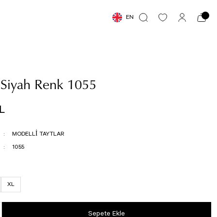
EN
t Siyah Renk 1055
L
MODELLİ TAYTLAR
1055
XL
Sepete Ekle