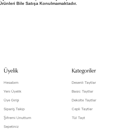
rünleri Bile Satışa Konulmamaktadır.
isi, resim, ürün açıklamalarında ve diğer konularda yetersiz gördüğünüz noktaları öneri
arafımıza iletebilirsiniz.
Bu ürüne ilk yorumu siz yapın!
 için teşekkür ederiz.
tesiz, bozuk veya görüntülenemiyor.
Yorum Yaz
da eksik bilgiler bulunuyor.
Üyelik
Kategoriler
e hatalar bulunuyor.
r sitelerden daha pahalı.
Hesabım
Desenli Taytlar
arklı alternatifler olmalı.
Yeni Üyelik
Basic Taytlar
Üye Girişi
Dekolte Taytlar
Sipariş Takip
Cepli Taytlar
Şifremi Unuttum
Tül Tayt
Sepetiniz
Gönder