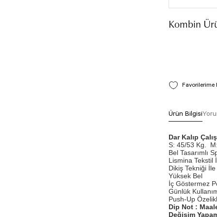
Kombin Ürü
Ürün Bilgisi
Yoru
Dar Kalıp Çal
S: 45/53 Kg.
M:
Bel Tasarımlı S
Lismina Tekstil 
Dikiş Tekniği İle 
Yüksek Bel
İç Göstermez P
Günlük Kullanım
Push-Up Özelikli
Dip Not : Maal
Değişim Yapam