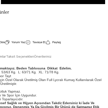
nler
Tül Detaylı Spor Bustiyer Siyah Renk 199
İncele
Stok Kodu : 199
Yorum Yaz
Tavsiye Et
Paylaş
800,00 TL
mlar
Taksit Seçenekleri
Önerileriniz
ışmaktayız. Beden Tablosuna Dikkat Edelim.
 53/63 Kg.
L: 63/71 Kg.
XL: 71/78 Kg.
por Tayt
Tül Detaylı Spor Bustiyer Beyaz Renk 203
İçin Özel Olarak Üretilmiş Olan Full Lycralı Kumaş Kullanılarak Özel
Üretilmiştir.
İncele
Stok Kodu : 203
800,00 TL
otluk Yapmaz.
 Ve Spor İçin Uygundur.
 Toparlayıcıdır.
esef Sağlık ve Hijyen Açısından Takdir Edersiniz ki İade Ve
ıyoruz. Denenmiş Ya Da Giyilmiş Bir Ürünü de Satmamız Etik