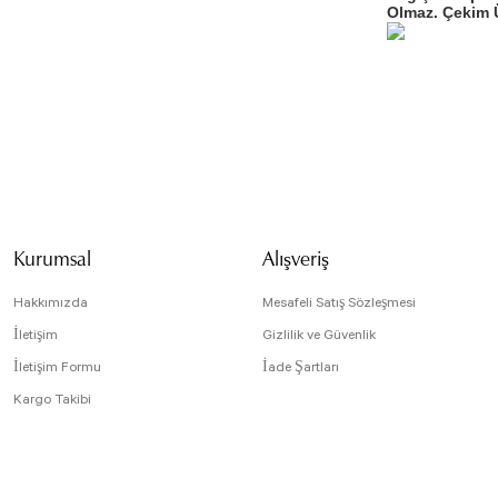
Olmaz. Çekim Ü
Bu ürünün fiyat bilg
formunu kullanarak t
Görüş ve önerileriniz
Ürün resmi kali
Ürün açıklamasın
Kurumsal
Alışveriş
Ürün bilgilerind
Ürün fiyatı diğe
Hakkımızda
Mesafeli Satış Sözleşmesi
Bu ürüne benzer f
İletişim
Gizlilik ve Güvenlik
İletişim Formu
İade Şartları
Kargo Takibi