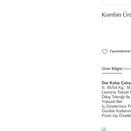
Kombin Ürü
Ürün Bilgisi
Yoru
Dar Kalıp Çal
S: 45/54 Kg.
M:
Lismina Tekstil 
Dikiş Tekniği İle 
Yüksek Bel
İç Göstermez P
Günlük Kullanım
Push-Up Özelikli