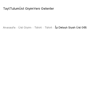
Tayt
Tulum
Üst Giyim
Yeni Gelenler
Anasayfa
Üst Giyim
Tshirt
Tshirt
İp Detaylı Siyah Üst 065