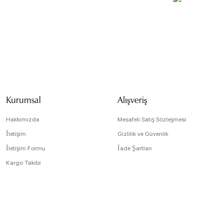
Bu ürünün fiyat bilg
formunu kullanarak t
Görüş ve önerileriniz
Ürün resmi kali
Ürün açıklamasın
Kurumsal
Alışveriş
Ürün bilgilerind
Ürün fiyatı diğe
Hakkımızda
Mesafeli Satış Sözleşmesi
Bu ürüne benzer f
İletişim
Gizlilik ve Güvenlik
İletişim Formu
İade Şartları
Kargo Takibi