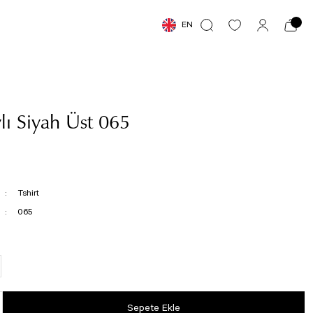
EN
lı Siyah Üst 065
Tshirt
065
Sepete Ekle