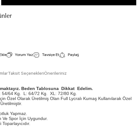
nler
Ekstra Yüksek Bel Spor Tayt Siyah Renk 250
İncele
Stok Kodu : 250
Yorum Yaz
Tavsiye Et
Paylaş
1.250,00 TL
mlar
Taksit Seçenekleri
Önerileriniz
ışmaktayız. Beden Tablosuna Dikkat Edelim.
 54/64 Kg.
L: 64/72 Kg.
XL: 72/80 Kg.
İçin Özel Olarak Üretilmiş Olan Full Lycralı Kumaş Kullanılarak Özel
Üretilmiştir.
otluk Yapmaz.
 Ve Spor İçin Uygundur.
 Toparlayıcıdır.