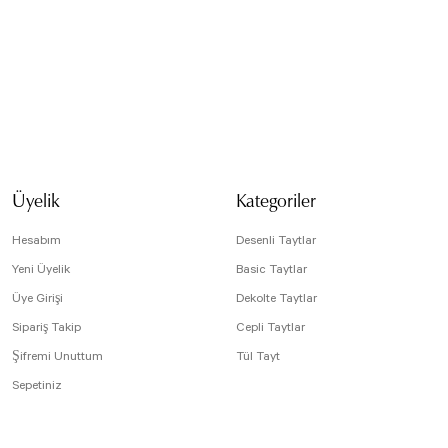
isi, resim, ürün açıklamalarında ve diğer konularda yetersiz gördüğünüz noktaları öneri
arafımıza iletebilirsiniz.
Bu ürüne ilk yorumu siz yapın!
 için teşekkür ederiz.
tesiz, bozuk veya görüntülenemiyor.
Yorum Yaz
da eksik bilgiler bulunuyor.
Üyelik
Kategoriler
e hatalar bulunuyor.
r sitelerden daha pahalı.
Hesabım
Desenli Taytlar
arklı alternatifler olmalı.
Yeni Üyelik
Basic Taytlar
Üye Girişi
Dekolte Taytlar
Sipariş Takip
Cepli Taytlar
Şifremi Unuttum
Tül Tayt
Sepetiniz
Gönder