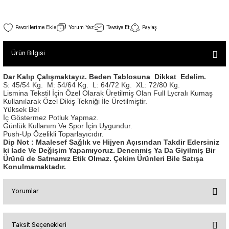
SEUL TULUM
Tek Çapraz Bra
Tayt Kategori 2
Desenli Spor Bra
Tulum Kategorisi 2
Dekolte Tshirt Beyaz Renk 072
Yorum Yaz
Tavsiye Et
Paylaş
Basic Taytlar
Fermuarlı Spor Bra
Stok Kodu : 072
İncele
Ve Bel Tayt
1 SCRUNCH BUTT TULUM
Halkalı Spor Bra
Ürün Bilgisi
800,00 TL
Cepli Taytlar
2 SCRUNCH_ BUTT İSPANYOL TULUM
İpli Spor Bra
Deri Görünümlü Tayt
MAYORKA TULUM
Viyana Spor Bustiyer
Dar Kalıp Çalışmaktayız. Beden Tablosuna Dikkat Edelim.
S: 45/54 Kg.
M: 54/64 Kg.
L: 64/72 Kg.
XL: 72/80 Kg.
Tül Detaylı Spor Taytlar
Oslo Tulum
Lismina Tekstil İçin Özel Olarak Üretilmiş Olan Full Lycralı Kumaş
Spor Bustiyer 2
Kullanılarak Özel Dikiş Tekniği İle Üretilmiştir.
Arkası Büzgülü Tayt
Sunset Tulum
Yüksek Bel
Dekolte Tshirt Siyah Renk 073
Dekolte Tayt
LUNA BACKLESS TULUM
İç Göstermez Potluk Yapmaz.
SCULPT LINE SPOR BUSTIYER
Stok Kodu : 073
Günlük Kullanım Ve Spor İçin Uygundur.
İncele
MODELLİ TAYTLAR
Çapraz İp Detaylı Tulum
Push-Up Özelikli Toparlayıcıdır.
800,00 TL
Tshirt
Dip Not : Maalesef Sağlık ve Hijyen Açısından Takdir Edersiniz
Fermuarlı Taytlar
Çift Çapraz Tulum
ki İade Ve Değişim Yapamıyoruz. Denenmiş Ya Da Giyilmiş Bir
Ürünü de Satmamız Etik Olmaz. Çekim Ürünleri Bile Satışa
İp Detaylı Spor Taytlar
Tek Çapraz Tulum
BOLERA
Konulmamaktadır.
Tshirt
Kısa Taytlar
Tulum Kategorisi 3
V YAKA TSHIRT
Yorumlar
Arkası Büzgülü Şort
3 Kollu SCRUNCH BUTT Tulum
Midi Şort
4 Kollu SCRUNCH BUT Tulum İSPANYOL
Taksit Seçenekleri