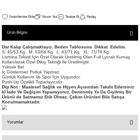
SEUL TULUM
Tek Çapraz Bra
Tayt Kategori 2
Desenli Spor Bra
Tulum Kategorisi 2
Tek Çapraz Spor Bustiyer Siyah Renk 101
Yorum Yaz
Tavsiye Et
Paylaş
Basic Taytlar
Fermuarlı Spor Bra
Stok Kodu : 101
İncele
Ve Bel Tayt
1 SCRUNCH BUTT TULUM
Halkalı Spor Bra
Ürün Bilgisi
800,00 TL
Cepli Taytlar
2 SCRUNCH_ BUTT İSPANYOL TULUM
İpli Spor Bra
Deri Görünümlü Tayt
MAYORKA TULUM
Viyana Spor Bustiyer
Dar Kalıp Çalışmaktayız. Beden Tablosuna Dikkat Edelim.
S: 45/53 Kg.
M: 53/66 Kg.
L: 63/71 Kg.
XL: 71/78 Kg.
Tül Detaylı Spor Taytlar
Oslo Tulum
Lismina Tekstil İçin Özel Olarak Üretilmiş Olan Full Lycralı Kumaş
Spor Bustiyer 2
Kullanılarak Özel Dikiş Tekniği İle Üretilmiştir.
Arkası Büzgülü Tayt
Sunset Tulum
Yüksek Bel
Tek Çapraz Spor Bustiyer Deri Görünümlü 181
Dekolte Tayt
LUNA BACKLESS TULUM
İç Göstermez Potluk Yapmaz.
SCULPT LINE SPOR BUSTIYER
Stok Kodu : 181
Günlük Kullanım Ve Spor İçin Uygundur.
İncele
MODELLİ TAYTLAR
Çapraz İp Detaylı Tulum
Push-Up Özelikli Toparlayıcıdır.
800,00 TL
Tshirt
Dip Not : Maalesef Sağlık ve Hijyen Açısından Takdir Edersiniz
Fermuarlı Taytlar
Çift Çapraz Tulum
kİ İade Ve Değişim Yapamıyoruz. Denenmiş Ya Da Giyilmiş Bir
Ürünü de Satmamız Etik Olmaz. Çekim Ürünleri Bile Satışa
İp Detaylı Spor Taytlar
Tek Çapraz Tulum
BOLERA
Konulmamaktadır.
Tshirt
Kısa Taytlar
Tulum Kategorisi 3
V YAKA TSHIRT
Yorumlar
Arkası Büzgülü Şort
3 Kollu SCRUNCH BUTT Tulum
Midi Şort
4 Kollu SCRUNCH BUT Tulum İSPANYOL