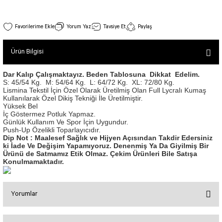
SEUL TULUM
Tek Çapraz Bra
Tayt Kategori 2
Desenli Spor Bra
Tulum Kategorisi 2
Bel Tasarımlı Spor Tayt Antrasit Rengi 1045
Yorum Yaz
Tavsiye Et
Paylaş
Basic Taytlar
Fermuarlı Spor Bra
Stok Kodu : 1045
İncele
Ve Bel Tayt
1 SCRUNCH BUTT TULUM
Halkalı Spor Bra
Ürün Bilgisi
1.250,00 TL
Cepli Taytlar
2 SCRUNCH_ BUTT İSPANYOL TULUM
İpli Spor Bra
Deri Görünümlü Tayt
MAYORKA TULUM
Viyana Spor Bustiyer
Dar Kalıp Çalışmaktayız. Beden Tablosuna Dikkat Edelim.
S: 45/54 Kg.
M: 54/64 Kg.
L: 64/72 Kg.
XL: 72/80 Kg.
Tül Detaylı Spor Taytlar
Oslo Tulum
Lismina Tekstil İçin Özel Olarak Üretilmiş Olan Full Lycralı Kumaş
Spor Bustiyer 2
Kullanılarak Özel Dikiş Tekniği İle Üretilmiştir.
Arkası Büzgülü Tayt
Sunset Tulum
Yüksek Bel
Dekolte Tayt
LUNA BACKLESS TULUM
İç Göstermez Potluk Yapmaz.
SCULPT LINE SPOR BUSTIYER
Günlük Kullanım Ve Spor İçin Uygundur.
MODELLİ TAYTLAR
Çapraz İp Detaylı Tulum
Push-Up Özelikli Toparlayıcıdır.
Tshirt
Dip Not : Maalesef Sağlık ve Hijyen Açısından Takdir Edersiniz
Fermuarlı Taytlar
Çift Çapraz Tulum
ki İade Ve Değişim Yapamıyoruz. Denenmiş Ya Da Giyilmiş Bir
Ürünü de Satmamız Etik Olmaz. Çekim Ürünleri Bile Satışa
İp Detaylı Spor Taytlar
Tek Çapraz Tulum
BOLERA
Konulmamaktadır.
Tshirt
Kısa Taytlar
Tulum Kategorisi 3
V YAKA TSHIRT
Yorumlar
Arkası Büzgülü Şort
3 Kollu SCRUNCH BUTT Tulum
Midi Şort
4 Kollu SCRUNCH BUT Tulum İSPANYOL