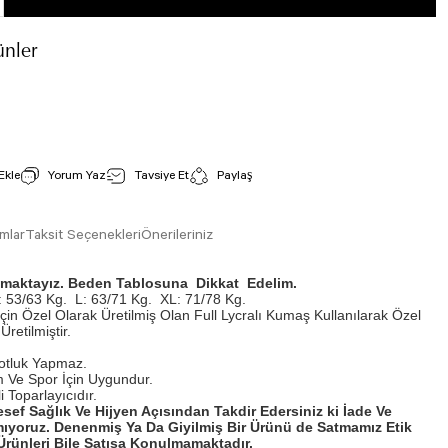
nler
Tek Çapraz Spor Bustiyer Koyu Rose 221
İncele
Stok Kodu : 221
Yorum Yaz
Tavsiye Et
Paylaş
800,00 TL
mlar
Taksit Seçenekleri
Önerileriniz
ışmaktayız. Beden Tablosuna Dikkat Edelim.
 53/63 Kg.
L: 63/71 Kg.
XL: 71/78 Kg.
İçin Özel Olarak Üretilmiş Olan Full Lycralı Kumaş Kullanılarak Özel
Üretilmiştir.
otluk Yapmaz.
 Ve Spor İçin Uygundur.
 Toparlayıcıdır.
esef Sağlık Ve Hijyen Açısından Takdir Edersiniz ki İade Ve
ıyoruz. Denenmiş Ya Da Giyilmiş Bir Ürünü de Satmamız Etik
rünleri Bile Satışa Konulmamaktadır.