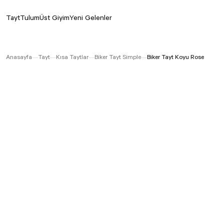
Tayt
Tulum
Üst Giyim
Yeni Gelenler
Anasayfa
Tayt
Kısa Taytlar
Biker Tayt Simple
Biker Tayt Koyu Rose