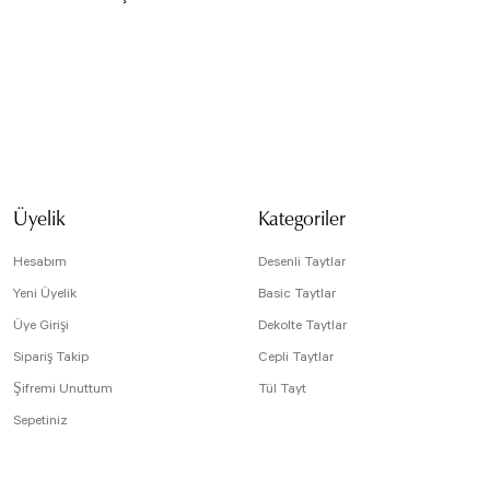
isi, resim, ürün açıklamalarında ve diğer konularda yetersiz gördüğünüz noktaları öneri
arafımıza iletebilirsiniz.
Bu ürüne ilk yorumu siz yapın!
 için teşekkür ederiz.
tesiz, bozuk veya görüntülenemiyor.
Yorum Yaz
da eksik bilgiler bulunuyor.
Üyelik
Kategoriler
e hatalar bulunuyor.
r sitelerden daha pahalı.
Hesabım
Desenli Taytlar
arklı alternatifler olmalı.
Yeni Üyelik
Basic Taytlar
Üye Girişi
Dekolte Taytlar
Sipariş Takip
Cepli Taytlar
Şifremi Unuttum
Tül Tayt
Sepetiniz
Gönder