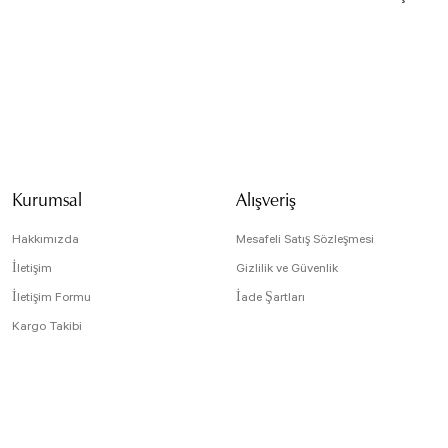
Bu ürünün fiyat bilg
formunu kullanarak t
Görüş ve önerileriniz
Ürün resmi kali
Ürün açıklamasın
Kurumsal
Alışveriş
Ürün bilgilerind
Ürün fiyatı diğe
Hakkımızda
Mesafeli Satış Sözleşmesi
Bu ürüne benzer f
İletişim
Gizlilik ve Güvenlik
İletişim Formu
İade Şartları
Kargo Takibi