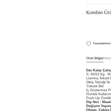
Kombin Ürü
Ürün Bilgisi
Yoru
Dar Kalıp Çal
S: 45/53 Kg.
M:
Lismina Tekstil 
Dikiş Tekniği İle 
Yüksek Bel
İç Göstermez P
Günlük Kullanım
Push-Up Özelikli
Dip Not : Maal
Değişim Yapam
Olmaz. Çekim Ü