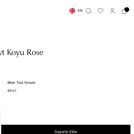
EN
yt Koyu Rose
Biker Tayt Simple
6047
Sepete Ekle