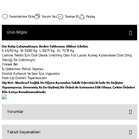
SEUL TULUM
Tek Çapraz Bra
Tayt Kategori 2
Desenli Spor Bra
Tulum Kategorisi 2
Tek Çapraz Spor Bustiyer Neon Mavi 184
Yorum Yaz
Tavsiye Et
Paylaş
Basic Taytlar
Fermuarlı Spor Bra
Stok Kodu : 184
İncele
Ve Bel Tayt
1 SCRUNCH BUTT TULUM
Halkalı Spor Bra
Ürün Bilgisi
800,00 TL
Cepli Taytlar
2 SCRUNCH_ BUTT İSPANYOL TULUM
İpli Spor Bra
Deri Görünümlü Tayt
MAYORKA TULUM
Viyana Spor Bustiyer
Dar Kalıp Çalışmaktayız. Beden Tablosuna Dikkat Edelim.
S: 45/53 Kg.
M: 53/63 Kg.
L: 63/71 Kg.
XL: 71/78 Kg.
Tül Detaylı Spor Taytlar
Oslo Tulum
Lismina Tekstil İçin Özel Olarak Üretilmiş Olan Full Lycralı Kumaş Kullanılarak Özel Dikiş
Spor Bustiyer 2
Tekniği İle Üretilmiştir.
Arkası Büzgülü Tayt
Sunset Tulum
Yüksek Bel
İç Göstermez Potluk Yapmaz.
Dekolte Tayt
LUNA BACKLESS TULUM
SCULPT LINE SPOR BUSTIYER
Günlük Kullanım Ve Spor İçin Uygundur.
Push-Up Özelikli Toparlayıcıdır.
MODELLİ TAYTLAR
Çapraz İp Detaylı Tulum
Dip Not : Maalesef Sağlık Ve Hijyen Açısından Takdir Edersiniz ki İade Ve Değişim
Tshirt
Yapamıyoruz. Denenmiş Ya Da Giyilmiş Bir Ürünü de Satmamız Etik Olmaz. Çekim Ürünleri
Fermuarlı Taytlar
Çift Çapraz Tulum
Bile Satışa Konulmamaktadır.
İp Detaylı Spor Taytlar
Tek Çapraz Tulum
BOLERA
Tshirt
Kısa Taytlar
Tulum Kategorisi 3
Yorumlar
V YAKA TSHIRT
Arkası Büzgülü Şort
3 Kollu SCRUNCH BUTT Tulum
Performans Kısa Tayt
4 Kollu SCRUNCH BUT Tulum İSPANYOL
Taksit Seçenekleri
Bu ürüne ilk yorumu siz yapın!