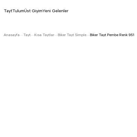
Tayt
Tulum
Üst Giyim
Yeni Gelenler
Anasayfa
Tayt
Kısa Taytlar
Biker Tayt Simple
Biker Tayt Pembe Renk 951