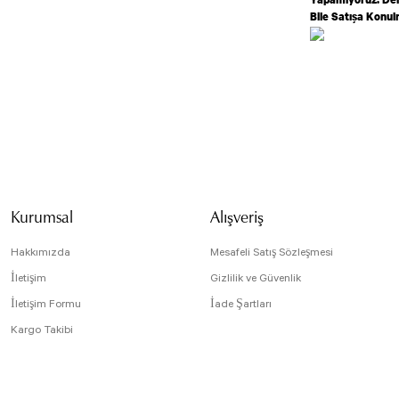
Bile Satışa Konu
Bu ürünün fiyat bilg
formunu kullanarak t
Görüş ve önerileriniz
Ürün resmi kali
Ürün açıklamasın
Kurumsal
Alışveriş
Ürün bilgilerind
Ürün fiyatı diğe
Hakkımızda
Mesafeli Satış Sözleşmesi
Bu ürüne benzer f
İletişim
Gizlilik ve Güvenlik
İletişim Formu
İade Şartları
Kargo Takibi