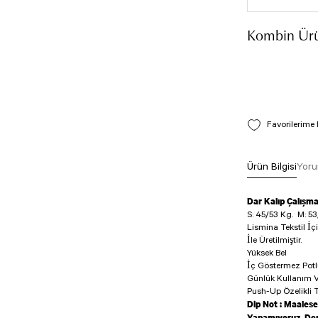
Kombin Ürü
Ürün Bilgisi
Yoru
Dar Kalıp Çalışm
S: 45/53 Kg.
M: 53
Lismina Tekstil İç
İle Üretilmiştir.
Yüksek Bel
İç Göstermez Pot
Günlük Kullanım V
Push-Up Özelikli T
Dip Not : Maalese
Yapamıyoruz. Den