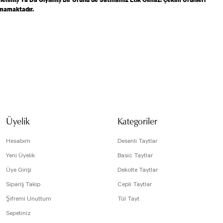
lmamaktadır.
isi, resim, ürün açıklamalarında ve diğer konularda yetersiz gördüğünüz noktaları öneri
arafımıza iletebilirsiniz.
Bu ürüne ilk yorumu siz yapın!
 için teşekkür ederiz.
tesiz, bozuk veya görüntülenemiyor.
Yorum Yaz
da eksik bilgiler bulunuyor.
Üyelik
Kategoriler
e hatalar bulunuyor.
r sitelerden daha pahalı.
Hesabım
Desenli Taytlar
arklı alternatifler olmalı.
Yeni Üyelik
Basic Taytlar
Üye Girişi
Dekolte Taytlar
Sipariş Takip
Cepli Taytlar
Şifremi Unuttum
Tül Tayt
Sepetiniz
Gönder