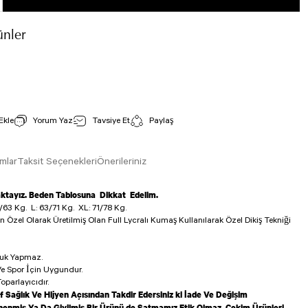
nler
Tek Çapraz Spor Bustiyer Pembe Renk 127
İncele
Stok Kodu : 127
Yorum Yaz
Tavsiye Et
Paylaş
800,00 TL
mlar
Taksit Seçenekleri
Önerileriniz
aktayız. Beden Tablosuna Dikkat Edelim.
/63 Kg.
L: 63/71 Kg.
XL: 71/78 Kg.
in Özel Olarak Üretilmiş Olan Full Lycralı Kumaş Kullanılarak Özel Dikiş Tekniği
luk Yapmaz.
e Spor İçin Uygundur.
oparlayıcıdır.
f Sağlık Ve Hijyen Açısından Takdir Edersiniz ki İade Ve Değişim
enmiş Ya Da Giyilmiş Bir Ürünü de Satmamız Etik Olmaz. Çekim Ürünleri