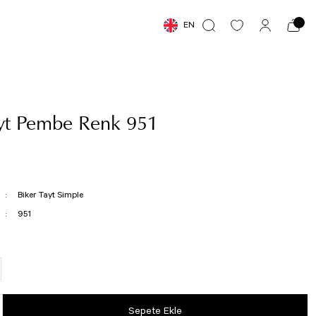
EN
ayt Pembe Renk 951
Biker Tayt Simple
951
Sepete Ekle