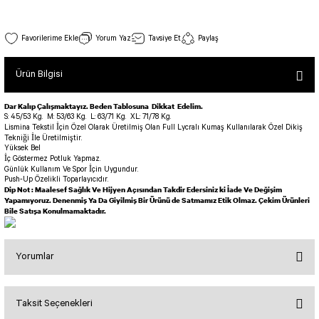
SEUL TULUM
Tek Çapraz Bra
Tayt Kategori 2
Desenli Spor Bra
Tulum Kategorisi 2
Tek Çapraz Spor Bustiyer Bordo Renk 124
Yorum Yaz
Tavsiye Et
Paylaş
Basic Taytlar
Fermuarlı Spor Bra
Stok Kodu : 124
İncele
Ve Bel Tayt
1 SCRUNCH BUTT TULUM
Halkalı Spor Bra
Ürün Bilgisi
800,00 TL
Cepli Taytlar
2 SCRUNCH_ BUTT İSPANYOL TULUM
İpli Spor Bra
Deri Görünümlü Tayt
MAYORKA TULUM
Viyana Spor Bustiyer
Dar Kalıp Çalışmaktayız. Beden Tablosuna Dikkat Edelim.
S: 45/53 Kg.
M: 53/63 Kg.
L: 63/71 Kg.
XL: 71/78 Kg.
Tül Detaylı Spor Taytlar
Oslo Tulum
Lismina Tekstil İçin Özel Olarak Üretilmiş Olan Full Lycralı Kumaş Kullanılarak Özel Dikiş
Spor Bustiyer 2
Tekniği İle Üretilmiştir.
Arkası Büzgülü Tayt
Sunset Tulum
Yüksek Bel
İç Göstermez Potluk Yapmaz.
Dekolte Tayt
LUNA BACKLESS TULUM
SCULPT LINE SPOR BUSTIYER
Günlük Kullanım Ve Spor İçin Uygundur.
Push-Up Özelikli Toparlayıcıdır.
MODELLİ TAYTLAR
Çapraz İp Detaylı Tulum
Dip Not : Maalesef Sağlık Ve Hijyen Açısından Takdir Edersiniz ki İade Ve Değişim
Tshirt
Yapamıyoruz. Denenmiş Ya Da Giyilmiş Bir Ürünü de Satmamız Etik Olmaz. Çekim Ürünleri
Fermuarlı Taytlar
Çift Çapraz Tulum
Bile Satışa Konulmamaktadır.
İp Detaylı Spor Taytlar
Tek Çapraz Tulum
BOLERA
Tshirt
Kısa Taytlar
Tulum Kategorisi 3
Yorumlar
V YAKA TSHIRT
Arkası Büzgülü Şort
3 Kollu SCRUNCH BUTT Tulum
Midi Şort
4 Kollu SCRUNCH BUT Tulum İSPANYOL
Taksit Seçenekleri
Bu ürüne ilk yorumu siz yapın!