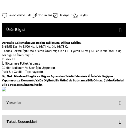
SEUL TULUM
Tek Çapraz Bra
Tayt Kategori 2
Desenli Spor Bra
Tulum Kategorisi 2
Tek Çapraz Spor Bra Haki Renk 244
Yorum Yaz
Tavsiye Et
Paylaş
Basic Taytlar
Fermuarlı Spor Bra
Stok Kodu : 244
İncele
Ve Bel Tayt
1 SCRUNCH BUTT TULUM
Halkalı Spor Bra
Ürün Bilgisi
990,00 TL
Cepli Taytlar
2 SCRUNCH_ BUTT İSPANYOL TULUM
İpli Spor Bra
Deri Görünümlü Tayt
MAYORKA TULUM
Viyana Spor Bustiyer
Dar Kalıp Çalışmaktayız. Beden Tablosuna Dikkat Edelim.
S: 45/53 Kg.
M: 53/66 Kg.
L: 63/71 Kg.
XL: 68/78 Kg.
Tül Detaylı Spor Taytlar
Oslo Tulum
Lismina Tekstil İçin Özel Olarak Üretilmiş Olan Full Lycralı Kumaş Kullanılarak Özel Dikiş
Spor Bustiyer 2
Tekniği İle Üretilmiştir.
Arkası Büzgülü Tayt
Sunset Tulum
Yüksek Bel
İç Göstermez Potluk Yapmaz.
Dekolte Tayt
LUNA BACKLESS TULUM
SCULPT LINE SPOR BUSTIYER
Günlük Kullanım Ve Spor İçin Uygundur.
Push-Up Özelikli Toparlayıcıdır.
MODELLİ TAYTLAR
Çapraz İp Detaylı Tulum
Dip Not : Maalesef Sağlık ve Hijyen Açısından Takdir Edersiniz kİ İade Ve Değişim
Tshirt
Yapamıyoruz. Denenmiş Ya Da Giyilmiş Bir Ürünü de Satmamız Etik Olmaz. Çekim Ürünleri
Fermuarlı Taytlar
Çift Çapraz Tulum
Bile Satışa Konulmamaktadır.
İp Detaylı Spor Taytlar
Tek Çapraz Tulum
BOLERA
Tshirt
Kısa Taytlar
Tulum Kategorisi 3
Yorumlar
V YAKA TSHIRT
Arkası Büzgülü Şort
3 Kollu SCRUNCH BUTT Tulum
Performans Kısa Tayt
4 Kollu SCRUNCH BUT Tulum İSPANYOL
Taksit Seçenekleri
Bu ürüne ilk yorumu siz yapın!