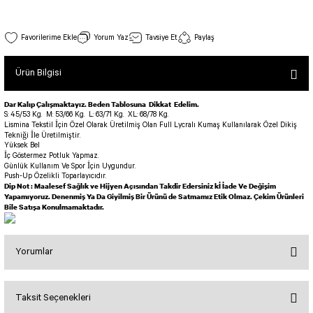
SEUL TULUM
Tek Çapraz Bra
Tayt Kategori 2
Desenli Spor Bra
Tulum Kategorisi 2
Dekolte Tasarım Spor Bustiyer Mor Renk 192
Yorum Yaz
Tavsiye Et
Paylaş
Basic Taytlar
Fermuarlı Spor Bra
Stok Kodu : 192
İncele
Ve Bel Tayt
1 SCRUNCH BUTT TULUM
Halkalı Spor Bra
Ürün Bilgisi
800,00 TL
Cepli Taytlar
2 SCRUNCH_ BUTT İSPANYOL TULUM
İpli Spor Bra
Deri Görünümlü Tayt
MAYORKA TULUM
Viyana Spor Bustiyer
Dar Kalıp Çalışmaktayız. Beden Tablosuna Dikkat Edelim.
S: 45/53 Kg.
M: 53/66 Kg.
L: 63/71 Kg.
XL: 68/78 Kg.
Tül Detaylı Spor Taytlar
Oslo Tulum
Lismina Tekstil İçin Özel Olarak Üretilmiş Olan Full Lycralı Kumaş Kullanılarak Özel Dikiş
Spor Bustiyer 2
Tekniği İle Üretilmiştir.
Arkası Büzgülü Tayt
Sunset Tulum
Yüksek Bel
Tek Çapraz Spor Busiyer Mor Renk 393
İç Göstermez Potluk Yapmaz.
Dekolte Tayt
LUNA BACKLESS TULUM
SCULPT LINE SPOR BUSTIYER
Günlük Kullanım Ve Spor İçin Uygundur.
Stok Kodu : 393
İncele
Push-Up Özelikli Toparlayıcıdır.
MODELLİ TAYTLAR
Çapraz İp Detaylı Tulum
Dip Not : Maalesef Sağlık ve Hijyen Açısından Takdir Edersiniz kİ İade Ve Değişim
990,00 TL
Tshirt
Yapamıyoruz. Denenmiş Ya Da Giyilmiş Bir Ürünü de Satmamız Etik Olmaz. Çekim Ürünleri
Fermuarlı Taytlar
Çift Çapraz Tulum
Bile Satışa Konulmamaktadır.
İp Detaylı Spor Taytlar
Tek Çapraz Tulum
BOLERA
Tshirt
Kısa Taytlar
Tulum Kategorisi 3
Yorumlar
V YAKA TSHIRT
Arkası Büzgülü Şort
3 Kollu SCRUNCH BUTT Tulum
Performans Kısa Tayt
4 Kollu SCRUNCH BUT Tulum İSPANYOL
Taksit Seçenekleri
Bu ürüne ilk yorumu siz yapın!