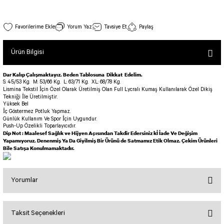
SEUL TULUM
Tek Çapraz Bra
Tayt Kategori 2
Desenli Spor Bra
Tulum Kategorisi 2
12 Uzun Kollu Üst
Yorum Yaz
Tavsiye Et
Paylaş
Basic Taytlar
Fermuarlı Spor Bra
Stok Kodu : 12
İncele
Ve Bel Tayt
1 SCRUNCH BUTT TULUM
Halkalı Spor Bra
Ürün Bilgisi
950,00 TL
Cepli Taytlar
2 SCRUNCH_ BUTT İSPANYOL TULUM
İpli Spor Bra
Deri Görünümlü Tayt
MAYORKA TULUM
Viyana Spor Bustiyer
Dar Kalıp Çalışmaktayız. Beden Tablosuna Dikkat Edelim.
S: 45/53 Kg.
M: 53/66 Kg.
L: 63/71 Kg.
XL: 68/78 Kg.
Tül Detaylı Spor Taytlar
Oslo Tulum
Lismina Tekstil İçin Özel Olarak Üretilmiş Olan Full Lycralı Kumaş Kullanılarak Özel Dikiş
Spor Bustiyer 2
Tekniği İle Üretilmiştir.
Arkası Büzgülü Tayt
Sunset Tulum
Yüksek Bel
Tek Çapraz Spor Bustiyer Bordo Renk 124
İç Göstermez Potluk Yapmaz.
Dekolte Tayt
LUNA BACKLESS TULUM
SCULPT LINE SPOR BUSTIYER
Günlük Kullanım Ve Spor İçin Uygundur.
Stok Kodu : 124
İncele
Push-Up Özelikli Toparlayıcıdır.
MODELLİ TAYTLAR
Çapraz İp Detaylı Tulum
Dip Not : Maalesef Sağlık ve Hijyen Açısından Takdir Edersiniz kİ İade Ve Değişim
800,00 TL
Tshirt
Yapamıyoruz. Denenmiş Ya Da Giyilmiş Bir Ürünü de Satmamız Etik Olmaz. Çekim Ürünleri
Fermuarlı Taytlar
Çift Çapraz Tulum
Bile Satışa Konulmamaktadır.
İp Detaylı Spor Taytlar
Tek Çapraz Tulum
BOLERA
Tshirt
Kısa Taytlar
Tulum Kategorisi 3
Yorumlar
V YAKA TSHIRT
Arkası Büzgülü Şort
3 Kollu SCRUNCH BUTT Tulum
Midi Şort
4 Kollu SCRUNCH BUT Tulum İSPANYOL
Taksit Seçenekleri
Bu ürüne ilk yorumu siz yapın!