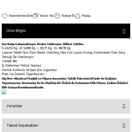
SEUL TULUM
Tek Çapraz Bra
Tayt Kategori 2
Desenli Spor Bra
Tulum Kategorisi 2
Siyah Renk Uzun Kollu Üst 09
Yorum Yaz
Tavsiye Et
Paylaş
Basic Taytlar
Fermuarlı Spor Bra
Stok Kodu : 09
İncele
Ve Bel Tayt
1 SCRUNCH BUTT TULUM
Halkalı Spor Bra
Ürün Bilgisi
950,00 TL
Cepli Taytlar
2 SCRUNCH_ BUTT İSPANYOL TULUM
İpli Spor Bra
Deri Görünümlü Tayt
MAYORKA TULUM
Viyana Spor Bustiyer
Dar Kalıp Çalışmaktayız. Beden Tablosuna Dikkat Edelim.
S: 45/53 Kg.
M: 53/66 Kg.
L: 63/71 Kg.
XL: 68/78 Kg.
Tül Detaylı Spor Taytlar
Oslo Tulum
Lismina Tekstil İçin Özel Olarak Üretilmiş Olan Full Lycralı Kumaş Kullanılarak Özel Dikiş
Spor Bustiyer 2
Tekniği İle Üretilmiştir.
Arkası Büzgülü Tayt
Sunset Tulum
Yüksek Bel
13 Beyaz Uzun Kollu Üst
İç Göstermez Potluk Yapmaz.
Dekolte Tayt
LUNA BACKLESS TULUM
SCULPT LINE SPOR BUSTIYER
Günlük Kullanım Ve Spor İçin Uygundur.
Stok Kodu : 13
İncele
Push-Up Özelikli Toparlayıcıdır.
MODELLİ TAYTLAR
Çapraz İp Detaylı Tulum
Dip Not : Maalesef Sağlık ve Hijyen Açısından Takdir Edersiniz kİ İade Ve Değişim
950,00 TL
Tshirt
Yapamıyoruz. Denenmiş Ya Da Giyilmiş Bir Ürünü de Satmamız Etik Olmaz. Çekim Ürünleri
Fermuarlı Taytlar
Çift Çapraz Tulum
Bile Satışa Konulmamaktadır.
İp Detaylı Spor Taytlar
Tek Çapraz Tulum
BOLERA
Tshirt
Kısa Taytlar
Tulum Kategorisi 3
Yorumlar
V YAKA TSHIRT
Toparlayıcı Spor Sütyen Siyah Renk 237
Arkası Büzgülü Şort
3 Kollu SCRUNCH BUTT Tulum
Stok Kodu : 237
İncele
Midi Şort
4 Kollu SCRUNCH BUT Tulum İSPANYOL
Taksit Seçenekleri
990,00 TL
Bu ürüne ilk yorumu siz yapın!