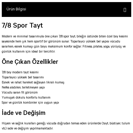
SEUL TULUM
Tek Çapraz Bra
Tayt Kategori 2
Ürün Bilgisi
Desenli Spor Bra
Tulum Kategorisi 2
Basic Taytlar
Fermuarlı Spor Bra
7/8 Spor Tayt
Ve Bel Tayt
1 SCRUNCH BUTT TULUM
Halkalı Spor Bra
Cepli Taytlar
2 SCRUNCH_ BUTT İSPANYOL TULUM
İpli Spor Bra
Modern ve minimal tasarımıyla öne çıkan 7/8 spor tayt, bileğin üstünde biten özel boy kesimi
sayesinde hem şık hem sportif bir görünüm sunar. Toparlayıcı yüksek bel yapısı vücudu
Deri Görünümlü Tayt
MAYORKA TULUM
Viyana Spor Bustiyer
sararken, esnek kumaşı gün boyu maksimum konfor sağlar. Fitness, pilates, yoga, yürüyüş ve
Tül Detaylı Spor Taytlar
Oslo Tulum
günlük kullanım için ideal bir tercihtir.
Spor Bustiyer 2
Öne Çıkan Özellikler
Arkası Büzgülü Tayt
Sunset Tulum
Dekolte Tayt
LUNA BACKLESS TULUM
SCULPT LINE SPOR BUSTIYER
7/8 boy modern tayt kesimi
MODELLİ TAYTLAR
Çapraz İp Detaylı Tulum
Toparlayıcı yüksek bel tasarımı
Tshirt
Esnek ve rahat hareket sağlayan likralı kumaş
Fermuarlı Taytlar
Çift Çapraz Tulum
Nefes alabilen, terletmeyen yapı
İp Detaylı Spor Taytlar
Tek Çapraz Tulum
Vücudu saran fit görünüm
BOLERA
Yumuşak dokulu konforlu kullanım
Tshirt
Spor ve günlük kombinler için uygun yapı
Kısa Taytlar
Tulum Kategorisi 3
İade ve Değişim
V YAKA TSHIRT
Arkası Büzgülü Şort
3 Kollu SCRUNCH BUTT Tulum
Hijyen ve sağlık kuralları gereği, vücuda doğrudan temas eden ürünlerde (tayt, büstiyer, tulum
Performans Kısa Tayt
4 Kollu SCRUNCH BUT Tulum İSPANYOL
vb.) iade ve değişim yapılmamaktadır.