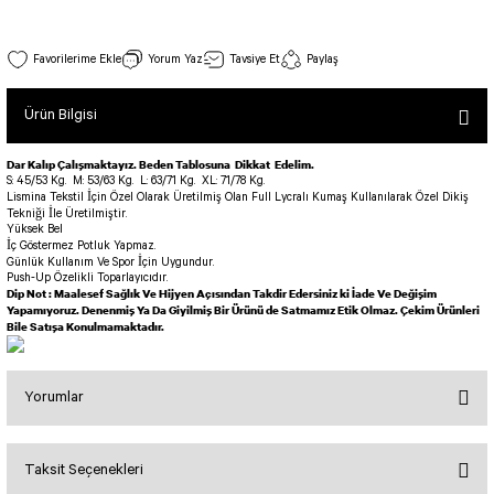
SEUL TULUM
Tek Çapraz Bra
Tayt Kategori 2
Desenli Spor Bra
Tulum Kategorisi 2
Tek Çapraz Spor Bustiyer Pembe Renk 127
Yorum Yaz
Tavsiye Et
Paylaş
Basic Taytlar
Fermuarlı Spor Bra
Stok Kodu : 127
İncele
Ve Bel Tayt
1 SCRUNCH BUTT TULUM
Halkalı Spor Bra
Ürün Bilgisi
800,00 TL
Cepli Taytlar
2 SCRUNCH_ BUTT İSPANYOL TULUM
İpli Spor Bra
Deri Görünümlü Tayt
MAYORKA TULUM
Viyana Spor Bustiyer
Dar Kalıp Çalışmaktayız. Beden Tablosuna Dikkat Edelim.
S: 45/53 Kg.
M: 53/63 Kg.
L: 63/71 Kg.
XL: 71/78 Kg.
Tül Detaylı Spor Taytlar
Oslo Tulum
Lismina Tekstil İçin Özel Olarak Üretilmiş Olan Full Lycralı Kumaş Kullanılarak Özel Dikiş
Spor Bustiyer 2
Tekniği İle Üretilmiştir.
Arkası Büzgülü Tayt
Sunset Tulum
Yüksek Bel
İç Göstermez Potluk Yapmaz.
Dekolte Tayt
LUNA BACKLESS TULUM
SCULPT LINE SPOR BUSTIYER
Günlük Kullanım Ve Spor İçin Uygundur.
Push-Up Özelikli Toparlayıcıdır.
MODELLİ TAYTLAR
Çapraz İp Detaylı Tulum
Dip Not : Maalesef Sağlık Ve Hijyen Açısından Takdir Edersiniz ki İade Ve Değişim
Tshirt
Yapamıyoruz. Denenmiş Ya Da Giyilmiş Bir Ürünü de Satmamız Etik Olmaz. Çekim Ürünleri
Fermuarlı Taytlar
Çift Çapraz Tulum
Bile Satışa Konulmamaktadır.
İp Detaylı Spor Taytlar
Tek Çapraz Tulum
BOLERA
Tshirt
Kısa Taytlar
Tulum Kategorisi 3
Yorumlar
V YAKA TSHIRT
Arkası Büzgülü Şort
3 Kollu SCRUNCH BUTT Tulum
Midi Şort
4 Kollu SCRUNCH BUT Tulum İSPANYOL
Taksit Seçenekleri
Bu ürüne ilk yorumu siz yapın!