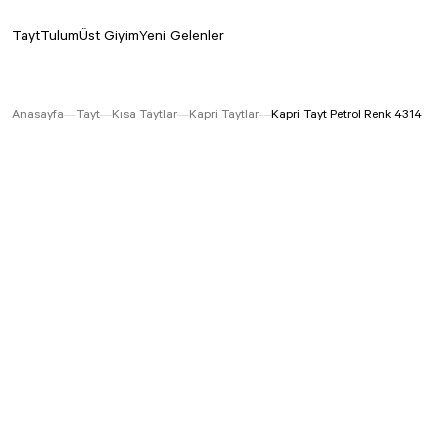
Tayt
Tulum
Üst Giyim
Yeni Gelenler
Anasayfa
Tayt
Kısa Taytlar
Kapri Taytlar
Kapri Tayt Petrol Renk 4314