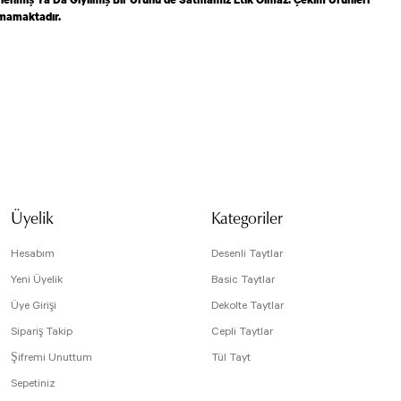
lmamaktadır.
isi, resim, ürün açıklamalarında ve diğer konularda yetersiz gördüğünüz noktaları öneri
arafımıza iletebilirsiniz.
Bu ürüne ilk yorumu siz yapın!
 için teşekkür ederiz.
tesiz, bozuk veya görüntülenemiyor.
Yorum Yaz
da eksik bilgiler bulunuyor.
Üyelik
Kategoriler
e hatalar bulunuyor.
r sitelerden daha pahalı.
Hesabım
Desenli Taytlar
arklı alternatifler olmalı.
Yeni Üyelik
Basic Taytlar
Üye Girişi
Dekolte Taytlar
Sipariş Takip
Cepli Taytlar
Şifremi Unuttum
Tül Tayt
Sepetiniz
Gönder