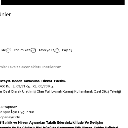
nler
Tek Çapraz Spor Bustiyer Petrol Rengi 234
İncele
Stok Kodu : 234
Yorum Yaz
Tavsiye Et
Paylaş
990,00 TL
mlar
Taksit Seçenekleri
Önerileriniz
aktayız. Beden Tablosuna Dikkat Edelim.
/66 Kg.
L: 63/71 Kg.
XL: 68/78 Kg.
in Özel Olarak Üretilmiş Olan Full Lycralı Kumaş Kullanılarak Özel Dikiş Tekniği
luk Yapmaz.
e Spor İçin Uygundur.
oparlayıcıdır.
f Sağlık ve Hijyen Açısından Takdir Edersiniz kİ İade Ve Değişim
enmiş Ya Da Giyilmiş Bir Ürünü de Satmamız Etik Olmaz. Çekim Ürünleri