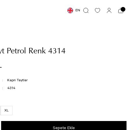
EN
yt Petrol Renk 4314
L
Kapri Taytlar
4314
XL
Sepete Ekle