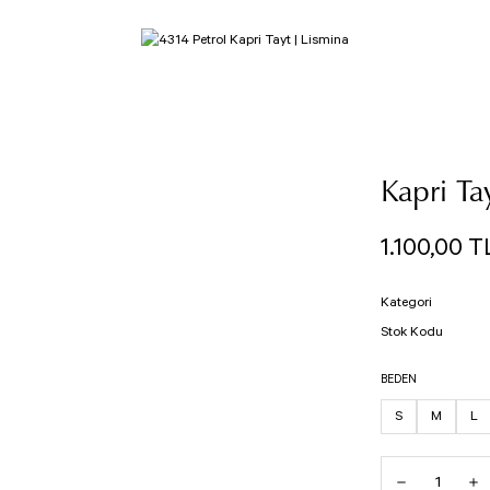
Kapri Ta
1.100,00 T
Kategori
Stok Kodu
BEDEN
S
M
L