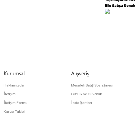
Bile Satışa Konu
Bu ürünün fiyat bilg
formunu kullanarak t
Görüş ve önerileriniz
Ürün resmi kali
Ürün açıklamasın
Kurumsal
Alışveriş
Ürün bilgilerind
Ürün fiyatı diğe
Hakkımızda
Mesafeli Satış Sözleşmesi
Bu ürüne benzer f
İletişim
Gizlilik ve Güvenlik
İletişim Formu
İade Şartları
Kargo Takibi