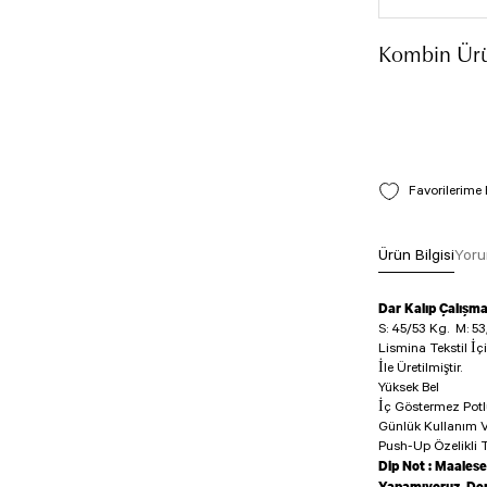
Kombin Ürü
Ürün Bilgisi
Yoru
Dar Kalıp Çalışm
S: 45/53 Kg.
M: 53
Lismina Tekstil İç
İle Üretilmiştir.
Yüksek Bel
İç Göstermez Pot
Günlük Kullanım V
Push-Up Özelikli T
Dip Not : Maalese
Yapamıyoruz. Den