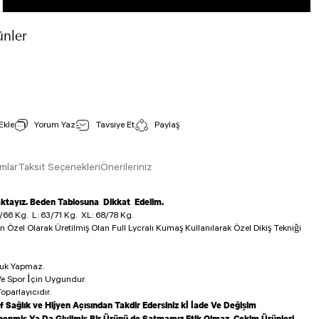
nler
Tek Çapraz Spor Bustiyer Saks Rengi 186
İncele
Stok Kodu : 186
Yorum Yaz
Tavsiye Et
Paylaş
800,00 TL
mlar
Taksit Seçenekleri
Önerileriniz
aktayız. Beden Tablosuna Dikkat Edelim.
/66 Kg.
L: 63/71 Kg.
XL: 68/78 Kg.
in Özel Olarak Üretilmiş Olan Full Lycralı Kumaş Kullanılarak Özel Dikiş Tekniği
luk Yapmaz.
e Spor İçin Uygundur.
oparlayıcıdır.
f Sağlık ve Hijyen Açısından Takdir Edersiniz kİ İade Ve Değişim
enmiş Ya Da Giyilmiş Bir Ürünü de Satmamız Etik Olmaz. Çekim Ürünleri