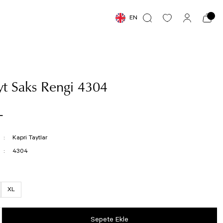
EN
yt Saks Rengi 4304
L
Kapri Taytlar
4304
XL
Sepete Ekle