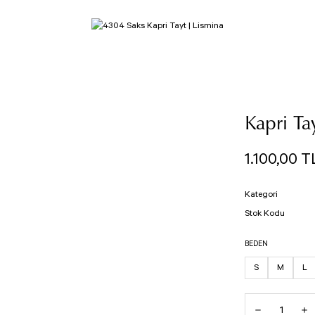
Kapri Ta
1.100,00 T
Kategori
Stok Kodu
BEDEN
S
M
L