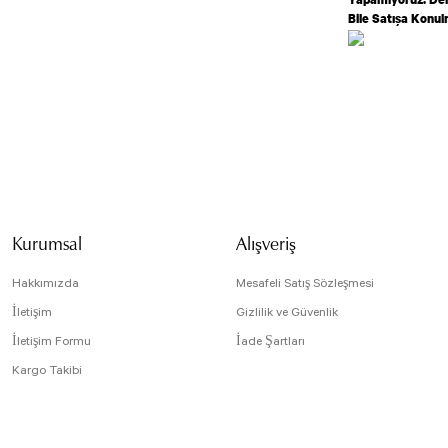
Bile Satışa Konu
Bu ürünün fiyat bilg
formunu kullanarak t
Görüş ve önerileriniz
Ürün resmi kali
Ürün açıklamasın
Kurumsal
Alışveriş
Ürün bilgilerind
Ürün fiyatı diğe
Hakkımızda
Mesafeli Satış Sözleşmesi
Bu ürüne benzer f
İletişim
Gizlilik ve Güvenlik
İletişim Formu
İade Şartları
Kargo Takibi