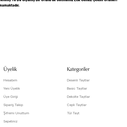
lmamaktadır.
isi, resim, ürün açıklamalarında ve diğer konularda yetersiz gördüğünüz noktaları öneri
arafımıza iletebilirsiniz.
Bu ürüne ilk yorumu siz yapın!
 için teşekkür ederiz.
tesiz, bozuk veya görüntülenemiyor.
Yorum Yaz
da eksik bilgiler bulunuyor.
Üyelik
Kategoriler
e hatalar bulunuyor.
r sitelerden daha pahalı.
Hesabım
Desenli Taytlar
arklı alternatifler olmalı.
Yeni Üyelik
Basic Taytlar
Üye Girişi
Dekolte Taytlar
Sipariş Takip
Cepli Taytlar
Şifremi Unuttum
Tül Tayt
Sepetiniz
Gönder