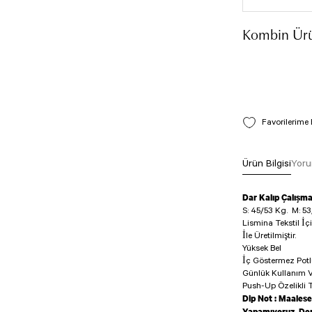
Kombin Ürü
Ürün Bilgisi
Yoru
Dar Kalıp Çalışm
S: 45/53 Kg.
M: 53
Lismina Tekstil İç
İle Üretilmiştir.
Yüksek Bel
İç Göstermez Pot
Günlük Kullanım V
Push-Up Özelikli T
Dip Not : Maalese
Yapamıyoruz. Den