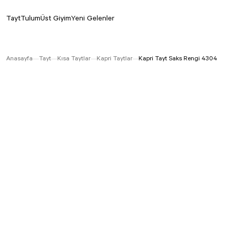
Tayt
Tulum
Üst Giyim
Yeni Gelenler
Anasayfa
Tayt
Kısa Taytlar
Kapri Taytlar
Kapri Tayt Saks Rengi 4304