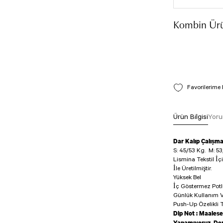
Kombin Ürü
Ürün Bilgisi
Yoru
Dar Kalıp Çalışm
S: 45/53 Kg.
M: 53
Lismina Tekstil İç
İle Üretilmiştir.
Yüksek Bel
İç Göstermez Pot
Günlük Kullanım V
Push-Up Özelikli T
Dip Not : Maalese
Yapamıyoruz. Den