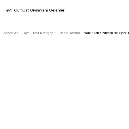
Tayt
Tulum
Üst Giyim
Yeni Gelenler
Anasayfa
Tayt
Tayt Kategori 2
Basic Taytlar
Haki Ekstra Yüksek Bel Spor 