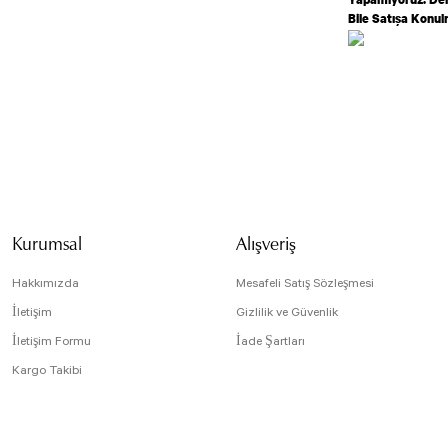
Bile Satışa Konu
Bu ürünün fiyat bilg
formunu kullanarak t
Görüş ve önerileriniz
Ürün resmi kali
Ürün açıklamasın
Kurumsal
Alışveriş
Ürün bilgilerind
Ürün fiyatı diğe
Hakkımızda
Mesafeli Satış Sözleşmesi
Bu ürüne benzer f
İletişim
Gizlilik ve Güvenlik
İletişim Formu
İade Şartları
Kargo Takibi