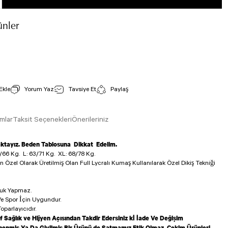
nler
Tek Çapraz Spor Bra Haki Renk 244
İncele
Stok Kodu : 244
Yorum Yaz
Tavsiye Et
Paylaş
990,00 TL
mlar
Taksit Seçenekleri
Önerileriniz
aktayız. Beden Tablosuna Dikkat Edelim.
/66 Kg.
L: 63/71 Kg.
XL: 68/78 Kg.
Toledo Spor Bustiyer Haki Renk 524
in Özel Olarak Üretilmiş Olan Full Lycralı Kumaş Kullanılarak Özel Dikiş Tekniği
İncele
Stok Kodu : 524
luk Yapmaz.
990,00 TL
e Spor İçin Uygundur.
oparlayıcıdır.
f Sağlık ve Hijyen Açısından Takdir Edersiniz kİ İade Ve Değişim
enmiş Ya Da Giyilmiş Bir Ürünü de Satmamız Etik Olmaz. Çekim Ürünleri