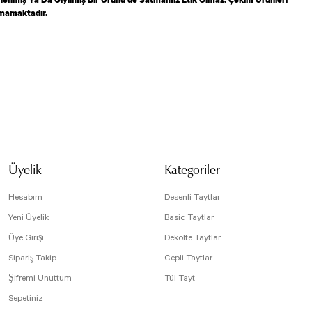
lmamaktadır.
isi, resim, ürün açıklamalarında ve diğer konularda yetersiz gördüğünüz noktaları öneri
arafımıza iletebilirsiniz.
Bu ürüne ilk yorumu siz yapın!
 için teşekkür ederiz.
tesiz, bozuk veya görüntülenemiyor.
Yorum Yaz
da eksik bilgiler bulunuyor.
Üyelik
Kategoriler
e hatalar bulunuyor.
r sitelerden daha pahalı.
Hesabım
Desenli Taytlar
arklı alternatifler olmalı.
Yeni Üyelik
Basic Taytlar
Üye Girişi
Dekolte Taytlar
Sipariş Takip
Cepli Taytlar
Şifremi Unuttum
Tül Tayt
Sepetiniz
Gönder