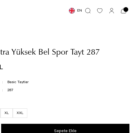
EN
tra Yüksek Bel Spor Tayt 287
L
Basic Taytlar
287
XL
XXL
Sepete Ekle