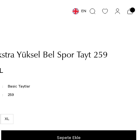
EN
stra Yüksel Bel Spor Tayt 259
L
Basic Taytlar
259
XL
Sepete Ekle