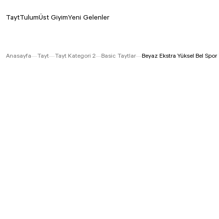
Tayt
Tulum
Üst Giyim
Yeni Gelenler
Anasayfa
Tayt
Tayt Kategori 2
Basic Taytlar
Beyaz Ekstra Yüksel Bel Spor