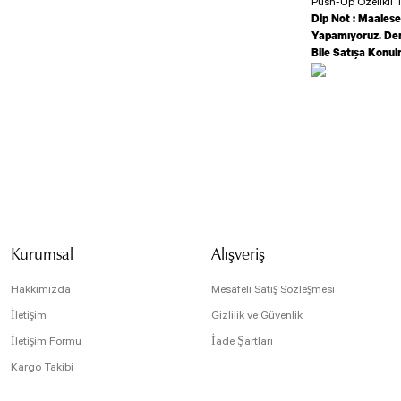
Push-Up Özelikli T
Dip Not : Maalese
Yapamıyoruz. Den
Bile Satışa Konu
Bu ürünün fiyat bilg
formunu kullanarak t
Görüş ve önerileriniz
Ürün hakkında
Ürün resmi kali
Ürün resimdeki gi
Ürün açıklamasın
Kurumsal
Alışveriş
M... K... | 09/12/20
Ürün bilgilerind
Ürün fiyatı diğe
Hakkımızda
Mesafeli Satış Sözleşmesi
Bu ürüne benzer f
İletişim
Gizlilik ve Güvenlik
Yorum Yaz
İletişim Formu
İade Şartları
Kargo Takibi