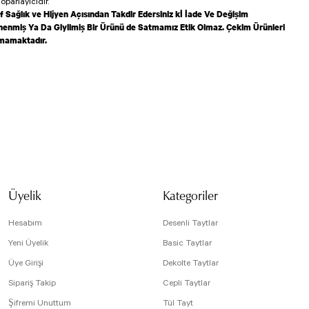
oparlayıcıdır.
f Sağlık ve Hijyen Açısından Takdir Edersiniz kİ İade Ve Değişim
enmiş Ya Da Giyilmiş Bir Ürünü de Satmamız Etik Olmaz. Çekim Ürünleri
lmamaktadır.
isi, resim, ürün açıklamalarında ve diğer konularda yetersiz gördüğünüz noktaları öneri
arafımıza iletebilirsiniz.
 için teşekkür ederiz.
tesiz, bozuk veya görüntülenemiyor.
bi 2 parça mı yoksa sadece tayt mı?
da eksik bilgiler bulunuyor.
Üyelik
Kategoriler
19
e hatalar bulunuyor.
r sitelerden daha pahalı.
Hesabım
Desenli Taytlar
arklı alternatifler olmalı.
Yeni Üyelik
Basic Taytlar
Üye Girişi
Dekolte Taytlar
Sipariş Takip
Cepli Taytlar
Şifremi Unuttum
Tül Tayt