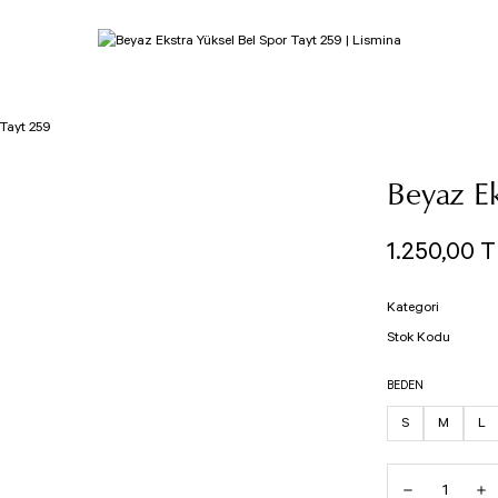
 Tayt 259
Beyaz Ek
1.250,00 T
Kategori
Stok Kodu
BEDEN
S
M
L