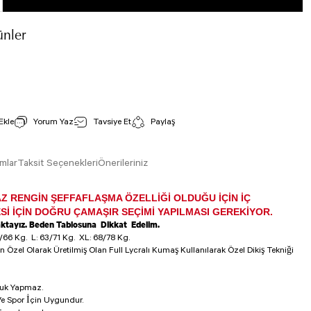
nler
Toparlayıcı Spor Sütyen Beyaz Renk 236
İncele
Stok Kodu : 236
Yorum Yaz
Tavsiye Et
Paylaş
990,00 TL
mlar
Taksit Seçenekleri
Önerileriniz
AZ RENGİN ŞEFFAFLAŞMA ÖZELLİĞİ OLDUĞU İÇİN İÇ
İ İÇİN DOĞRU ÇAMAŞIR SEÇİMİ YAPILMASI GEREKİYOR.
aktayız. Beden Tablosuna Dikkat Edelim.
/66 Kg.
L: 63/71 Kg.
XL: 68/78 Kg.
in Özel Olarak Üretilmiş Olan Full Lycralı Kumaş Kullanılarak Özel Dikiş Tekniği
luk Yapmaz.
e Spor İçin Uygundur.