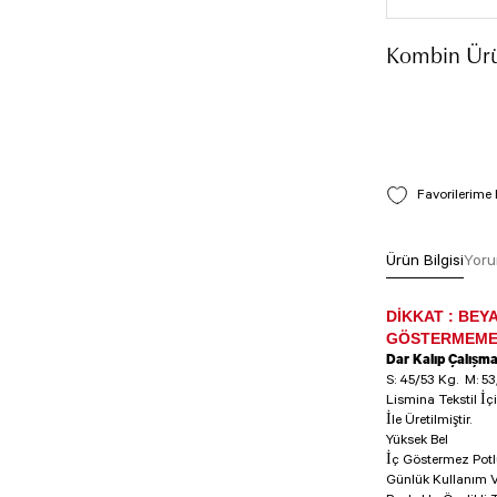
Kombin Ürü
Ürün Bilgisi
Yoru
DİKKAT : BEY
GÖSTERMEMES
Dar Kalıp Çalışm
S: 45/53 Kg.
M: 53
Lismina Tekstil İç
İle Üretilmiştir.
Yüksek Bel
İç Göstermez Pot
Günlük Kullanım V