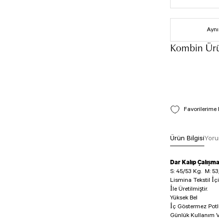
Aynı
Kombin Ürü
Ürün Bilgisi
Yoru
Dar Kalıp Çalışm
S: 45/53 Kg.
M: 53
Lismina Tekstil İç
İle Üretilmiştir.
Yüksek Bel
İç Göstermez Pot
Günlük Kullanım V