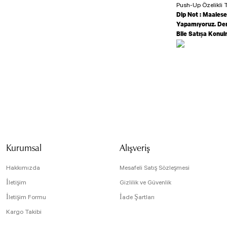
Push-Up Özelikli T
Dip Not : Maalese
Yapamıyoruz. Den
Bile Satışa Konu
Bu ürünün fiyat bilg
formunu kullanarak t
Görüş ve önerileriniz
Spor giyim kırm
Ürün resmi kali
Üstü satılıyomu
Ürün açıklamasın
Kurumsal
Alışveriş
Hacer Şahin | 17/
Ürün bilgilerind
Ürün fiyatı diğe
Hakkımızda
Mesafeli Satış Sözleşmesi
Bu ürüne benzer f
İletişim
Gizlilik ve Güvenlik
Yorum Yaz
İletişim Formu
İade Şartları
Kargo Takibi