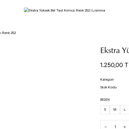
zı Renk 252
Ekstra Y
1.250,00 T
Kategori
Stok Kodu
BEDEN
S
M
L