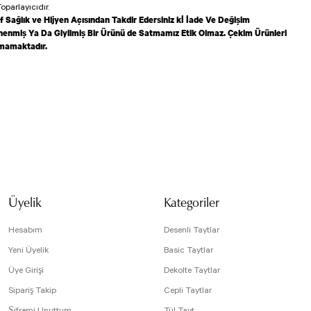
oparlayıcıdır.
f Sağlık ve Hijyen Açısından Takdir Edersiniz kİ İade Ve Değişim
enmiş Ya Da Giyilmiş Bir Ürünü de Satmamız Etik Olmaz. Çekim Ürünleri
lmamaktadır.
isi, resim, ürün açıklamalarında ve diğer konularda yetersiz gördüğünüz noktaları öneri
arafımıza iletebilirsiniz.
 için teşekkür ederiz.
ızı
tesiz, bozuk veya görüntülenemiyor.
da eksik bilgiler bulunuyor.
Üyelik
Kategoriler
08/2023
e hatalar bulunuyor.
r sitelerden daha pahalı.
Hesabım
Desenli Taytlar
arklı alternatifler olmalı.
Yeni Üyelik
Basic Taytlar
Üye Girişi
Dekolte Taytlar
Sipariş Takip
Cepli Taytlar
Şifremi Unuttum
Tül Tayt