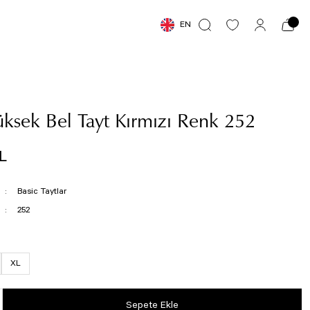
EN
üksek Bel Tayt Kırmızı Renk 252
L
Basic Taytlar
252
XL
Sepete Ekle