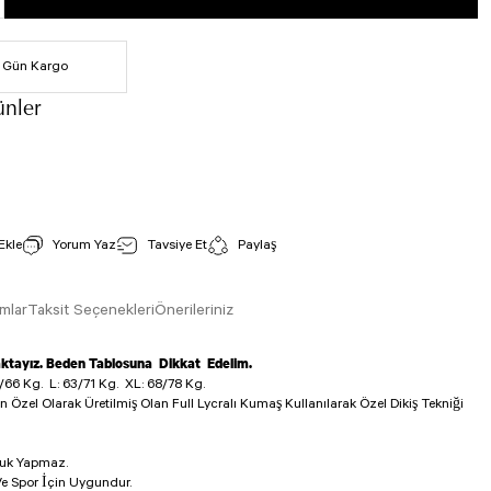
 Gün Kargo
nler
125 Kırmızı Spor Bra
İncele
Stok Kodu : 125
Yorum Yaz
Tavsiye Et
Paylaş
800,00 TL
mlar
Taksit Seçenekleri
Önerileriniz
aktayız. Beden Tablosuna Dikkat Edelim.
/66 Kg.
L: 63/71 Kg.
XL: 68/78 Kg.
in Özel Olarak Üretilmiş Olan Full Lycralı Kumaş Kullanılarak Özel Dikiş Tekniği
luk Yapmaz.
e Spor İçin Uygundur.