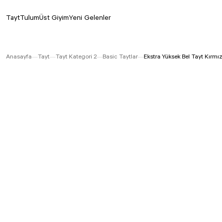
Tayt
Tulum
Üst Giyim
Yeni Gelenler
Anasayfa
Tayt
Tayt Kategori 2
Basic Taytlar
Ekstra Yüksek Bel Tayt Kırmı