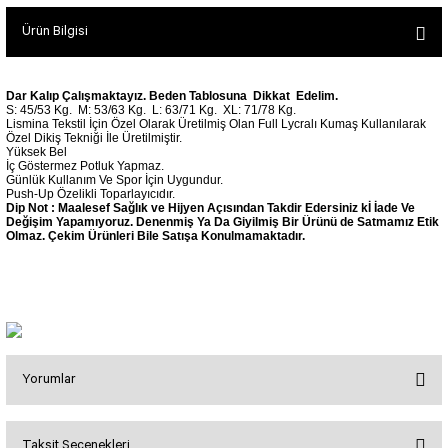
SEUL TULUM
Tek Çapraz Bra
Tayt Kategori 2
Ürün Bilgisi
Desenli Spor Bra
Tulum Kategorisi 2
Basic Taytlar
Fermuarlı Spor Bra
Ve Bel Tayt
1 SCRUNCH BUTT TULUM
Halkalı Spor Bra
Dar Kalıp Çalışmaktayız. Beden Tablosuna Dikkat Edelim.
S: 45/53 Kg.
M: 53/63 Kg.
L: 63/71 Kg.
XL: 71/78 Kg.
Cepli Taytlar
2 SCRUNCH_ BUTT İSPANYOL TULUM
İpli Spor Bra
Lismina Tekstil İçin Özel Olarak Üretilmiş Olan Full Lycralı Kumaş Kullanılarak
Özel Dikiş Tekniği İle Üretilmiştir.
Deri Görünümlü Tayt
MAYORKA TULUM
Viyana Spor Bustiyer
Yüksek Bel
İç Göstermez Potluk Yapmaz.
Tül Detaylı Spor Taytlar
Oslo Tulum
Günlük Kullanım Ve Spor İçin Uygundur.
Spor Bustiyer 2
Push-Up Özelikli Toparlayıcıdır.
Arkası Büzgülü Tayt
Sunset Tulum
Dip Not : Maalesef Sağlık ve Hijyen Açısından Takdir Edersiniz kİ İade Ve
Değişim Yapamıyoruz. Denenmiş Ya Da Giyilmiş Bir Ürünü de Satmamız Etik
Dekolte Tayt
LUNA BACKLESS TULUM
SCULPT LINE SPOR BUSTIYER
Olmaz. Çekim Ürünleri Bile Satışa Konulmamaktadır.
MODELLİ TAYTLAR
Çapraz İp Detaylı Tulum
Tshirt
Fermuarlı Taytlar
Çift Çapraz Tulum
İp Detaylı Spor Taytlar
Tek Çapraz Tulum
BOLERA
Tshirt
Kısa Taytlar
Tulum Kategorisi 3
V YAKA TSHIRT
Yorumlar
Arkası Büzgülü Şort
3 Kollu SCRUNCH BUTT Tulum
Midi Şort
4 Kollu SCRUNCH BUT Tulum İSPANYOL
Taksit Seçenekleri