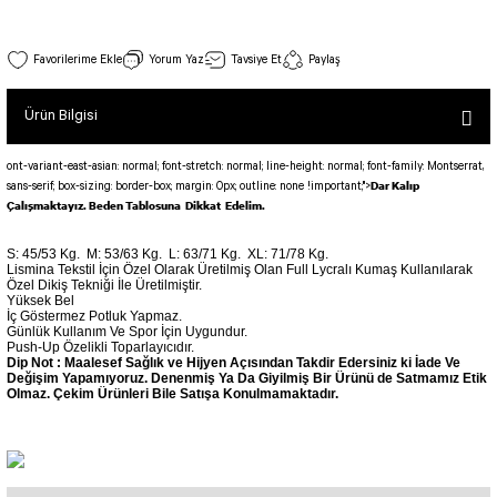
SEUL TULUM
Tek Çapraz Bra
Tayt Kategori 2
Desenli Spor Bra
Tulum Kategorisi 2
Ekstra Yüksek Bel Spor Tayt 277
Yorum Yaz
Tavsiye Et
Paylaş
Basic Taytlar
Fermuarlı Spor Bra
Stok Kodu : 277
İncele
Ve Bel Tayt
1 SCRUNCH BUTT TULUM
Halkalı Spor Bra
Ürün Bilgisi
1.250,00 TL
Cepli Taytlar
2 SCRUNCH_ BUTT İSPANYOL TULUM
İpli Spor Bra
Deri Görünümlü Tayt
MAYORKA TULUM
Viyana Spor Bustiyer
ont-variant-east-asian: normal; font-stretch: normal; line-height: normal; font-family: Montserrat,
Dar Kalıp
sans-serif; box-sizing: border-box; margin: 0px; outline: none !important;">
Tül Detaylı Spor Taytlar
Oslo Tulum
Çalışmaktayız. Beden Tablosuna Dikkat Edelim.
Spor Bustiyer 2
Arkası Büzgülü Tayt
Sunset Tulum
Dekolte Tayt
LUNA BACKLESS TULUM
S: 45/53 Kg.
M: 53/63 Kg.
L: 63/71 Kg.
XL: 71/78 Kg.
SCULPT LINE SPOR BUSTIYER
Lismina Tekstil İçin Özel Olarak Üretilmiş Olan Full Lycralı Kumaş Kullanılarak
MODELLİ TAYTLAR
Çapraz İp Detaylı Tulum
Özel Dikiş Tekniği İle Üretilmiştir.
Yüksek Bel
Tshirt
Fermuarlı Taytlar
Çift Çapraz Tulum
İç Göstermez Potluk Yapmaz.
Günlük Kullanım Ve Spor İçin Uygundur.
İp Detaylı Spor Taytlar
Tek Çapraz Tulum
Push-Up Özelikli Toparlayıcıdır.
BOLERA
Dip Not : Maalesef Sağlık ve Hijyen Açısından Takdir Edersiniz ki İade Ve
Değişim Yapamıyoruz. Denenmiş Ya Da Giyilmiş Bir Ürünü de Satmamız Etik
Tshirt
Kısa Taytlar
Tulum Kategorisi 3
Olmaz. Çekim Ürünleri Bile Satışa Konulmamaktadır.
V YAKA TSHIRT
Arkası Büzgülü Şort
3 Kollu SCRUNCH BUTT Tulum
Midi Şort
4 Kollu SCRUNCH BUT Tulum İSPANYOL