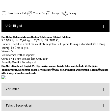
SEUL TULUM
Tek Çapraz Bra
Tayt Kategori 2
Desenli Spor Bra
Tulum Kategorisi 2
Ekstra Yüksek Bel Spor Tayt 295
Yorum Yaz
Tavsiye Et
Paylaş
Basic Taytlar
Fermuarlı Spor Bra
Stok Kodu : 295
İncele
Ve Bel Tayt
1 SCRUNCH BUTT TULUM
Halkalı Spor Bra
Ürün Bilgisi
1.250,00 TL
Cepli Taytlar
2 SCRUNCH_ BUTT İSPANYOL TULUM
İpli Spor Bra
Deri Görünümlü Tayt
MAYORKA TULUM
Viyana Spor Bustiyer
Dar Kalıp Çalışmaktayız. Beden Tablosuna Dikkat Edelim.
S: 45/53 Kg.
M: 53/63 Kg.
L: 63/71 Kg.
XL: 71/78 Kg.
Tül Detaylı Spor Taytlar
Oslo Tulum
Lismina Tekstil İçin Özel Olarak Üretilmiş Olan Full Lycralı Kumaş Kullanılarak Özel Dikiş
Spor Bustiyer 2
Tekniği İle Üretilmiştir.
Arkası Büzgülü Tayt
Sunset Tulum
Yüksek Bel
İç Göstermez Potluk Yapmaz.
Dekolte Tayt
LUNA BACKLESS TULUM
SCULPT LINE SPOR BUSTIYER
Günlük Kullanım Ve Spor İçin Uygundur.
Push-Up Özelikli Toparlayıcıdır.
MODELLİ TAYTLAR
Çapraz İp Detaylı Tulum
Dip Not : Maalesef Sağlık Ve Hijyen Açısından Takdir Edersiniz ki İade Ve Değişim
Tshirt
Yapamıyoruz. Denenmiş Ya Da Giyilmiş Bir Ürünü de Satmamız Etik Olmaz. Çekim Ürünleri
Fermuarlı Taytlar
Çift Çapraz Tulum
Bile Satışa Konulmamaktadır.
İp Detaylı Spor Taytlar
Tek Çapraz Tulum
BOLERA
Tshirt
Kısa Taytlar
Tulum Kategorisi 3
Yorumlar
V YAKA TSHIRT
Arkası Büzgülü Şort
3 Kollu SCRUNCH BUTT Tulum
Performans Kısa Tayt
4 Kollu SCRUNCH BUT Tulum İSPANYOL
Taksit Seçenekleri
Bu ürüne ilk yorumu siz yapın!