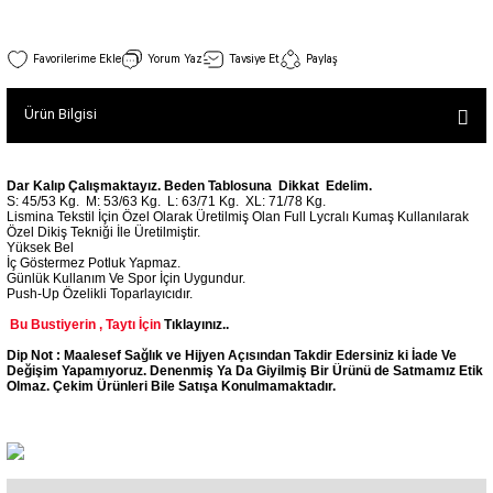
SEUL TULUM
Tek Çapraz Bra
Tayt Kategori 2
Desenli Spor Bra
Tulum Kategorisi 2
Desenli Ekstra Yüksek Bel Spor Tayt 876
Yorum Yaz
Tavsiye Et
Paylaş
Basic Taytlar
Fermuarlı Spor Bra
Stok Kodu : 876
İncele
Ve Bel Tayt
1 SCRUNCH BUTT TULUM
Halkalı Spor Bra
Ürün Bilgisi
1.250,00 TL
Cepli Taytlar
2 SCRUNCH_ BUTT İSPANYOL TULUM
İpli Spor Bra
Deri Görünümlü Tayt
MAYORKA TULUM
Viyana Spor Bustiyer
Dar Kalıp Çalışmaktayız. Beden Tablosuna Dikkat Edelim.
Tül Detaylı Spor Taytlar
Oslo Tulum
S: 45/53 Kg.
M: 53/63 Kg.
L: 63/71 Kg.
XL: 71/78 Kg.
Spor Bustiyer 2
Lismina Tekstil İçin Özel Olarak Üretilmiş Olan Full Lycralı Kumaş Kullanılarak
Arkası Büzgülü Tayt
Sunset Tulum
Özel Dikiş Tekniği İle Üretilmiştir.
Yüksek Bel
Dekolte Tayt
LUNA BACKLESS TULUM
SCULPT LINE SPOR BUSTIYER
İç Göstermez Potluk Yapmaz.
Günlük Kullanım Ve Spor İçin Uygundur.
MODELLİ TAYTLAR
Çapraz İp Detaylı Tulum
Push-Up Özelikli Toparlayıcıdır.
Tshirt
Fermuarlı Taytlar
Çift Çapraz Tulum
Bu Bustiyerin , Taytı İçin
Tıklayınız..
İp Detaylı Spor Taytlar
Tek Çapraz Tulum
BOLERA
Dip Not : Maalesef Sağlık ve Hijyen Açısından Takdir Edersiniz ki İade Ve
Değişim Yapamıyoruz. Denenmiş Ya Da Giyilmiş Bir Ürünü de Satmamız Etik
Tshirt
Olmaz. Çekim Ürünleri Bile Satışa Konulmamaktadır.
Kısa Taytlar
Tulum Kategorisi 3
V YAKA TSHIRT
Arkası Büzgülü Şort
3 Kollu SCRUNCH BUTT Tulum
Midi Şort
4 Kollu SCRUNCH BUT Tulum İSPANYOL