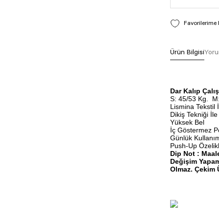
Ürün Bilgisi
Yoru
Dar Kalıp Çal
S: 45/53 Kg.
M:
Lismina Tekstil 
Dikiş Tekniği İle 
Yüksek Bel
İç Göstermez P
Günlük Kullanım
Push-Up Özelikli
Dip Not : Maal
Değişim Yapam
Olmaz. Çekim Ü