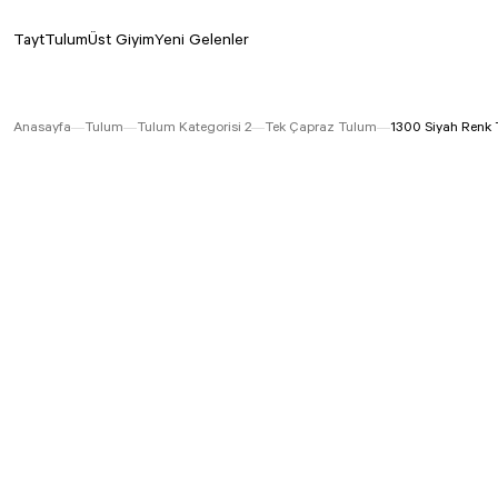
Tayt
Tulum
Üst Giyim
Yeni Gelenler
Anasayfa
Tulum
Tulum Kategorisi 2
Tek Çapraz Tulum
1300 Siyah Renk 