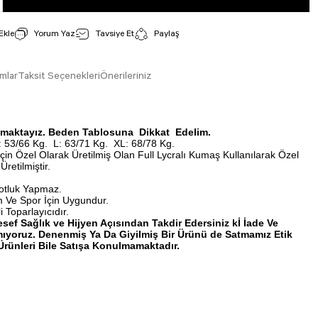
Yorum Yaz
Tavsiye Et
Paylaş
mlar
Taksit Seçenekleri
Önerileriniz
ışmaktayız. Beden Tablosuna Dikkat Edelim.
 53/66 Kg.
L: 63/71 Kg.
XL: 68/78 Kg.
İçin Özel Olarak Üretilmiş Olan Full Lycralı Kumaş Kullanılarak Özel
Üretilmiştir.
otluk Yapmaz.
 Ve Spor İçin Uygundur.
 Toparlayıcıdır.
esef Sağlık ve Hijyen Açısından Takdir Edersiniz kİ İade Ve
ıyoruz. Denenmiş Ya Da Giyilmiş Bir Ürünü de Satmamız Etik
rünleri Bile Satışa Konulmamaktadır.