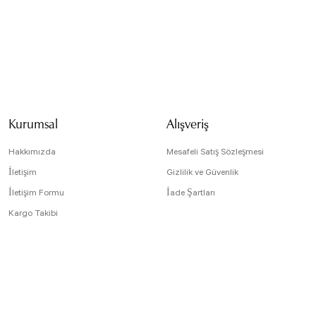
Bu ürünün fiyat bilg
formunu kullanarak t
Görüş ve önerileriniz
Ürün resmi kali
Ürün açıklamasın
Kurumsal
Alışveriş
Ürün bilgilerind
Ürün fiyatı diğe
Hakkımızda
Mesafeli Satış Sözleşmesi
Bu ürüne benzer f
İletişim
Gizlilik ve Güvenlik
İletişim Formu
İade Şartları
Kargo Takibi