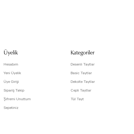
isi, resim, ürün açıklamalarında ve diğer konularda yetersiz gördüğünüz noktaları öneri
arafımıza iletebilirsiniz.
Bu ürüne ilk yorumu siz yapın!
 için teşekkür ederiz.
tesiz, bozuk veya görüntülenemiyor.
Yorum Yaz
da eksik bilgiler bulunuyor.
Üyelik
Kategoriler
e hatalar bulunuyor.
r sitelerden daha pahalı.
Hesabım
Desenli Taytlar
arklı alternatifler olmalı.
Yeni Üyelik
Basic Taytlar
Üye Girişi
Dekolte Taytlar
Sipariş Takip
Cepli Taytlar
Şifremi Unuttum
Tül Tayt
Sepetiniz
Gönder