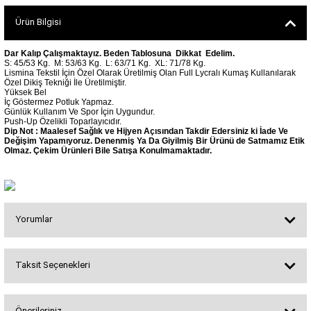
SEUL TULUM
Tek Çapraz Bra
Tayt Kategori 2
Ürün Bilgisi
Desenli Spor Bra
Tulum Kategorisi 2
Basic Taytlar
Fermuarlı Spor Bra
Dar Kalıp Çalışmaktayız. Beden Tablosuna Dikkat Edelim.
S: 45/53 Kg.
M: 53/63 Kg.
L: 63/71 Kg.
XL: 71/78 Kg.
Ve Bel Tayt
1 SCRUNCH BUTT TULUM
Halkalı Spor Bra
Lismina Tekstil İçin Özel Olarak Üretilmiş Olan Full Lycralı Kumaş Kullanılarak
Özel Dikiş Tekniği İle Üretilmiştir.
Cepli Taytlar
2 SCRUNCH_ BUTT İSPANYOL TULUM
İpli Spor Bra
Yüksek Bel
İç Göstermez Potluk Yapmaz.
Deri Görünümlü Tayt
MAYORKA TULUM
Viyana Spor Bustiyer
Günlük Kullanım Ve Spor İçin Uygundur.
Tül Detaylı Spor Taytlar
Oslo Tulum
Push-Up Özelikli Toparlayıcıdır.
Dip Not : Maalesef Sağlık ve Hijyen Açısından Takdir Edersiniz ki İade Ve
Spor Bustiyer 2
Arkası Büzgülü Tayt
Sunset Tulum
Değişim Yapamıyoruz. Denenmiş Ya Da Giyilmiş Bir Ürünü de Satmamız Etik
Olmaz. Çekim Ürünleri Bile Satışa Konulmamaktadır.
Dekolte Tayt
LUNA BACKLESS TULUM
SCULPT LINE SPOR BUSTIYER
MODELLİ TAYTLAR
Çapraz İp Detaylı Tulum
Tshirt
Fermuarlı Taytlar
Çift Çapraz Tulum
İp Detaylı Spor Taytlar
Tek Çapraz Tulum
Yorumlar
BOLERA
Tshirt
Kısa Taytlar
Tulum Kategorisi 3
V YAKA TSHIRT
Taksit Seçenekleri
Arkası Büzgülü Şort
3 Kollu SCRUNCH BUTT Tulum
Bu ürüne ilk yorumu siz yapın!
Midi Şort
4 Kollu SCRUNCH BUT Tulum İSPANYOL