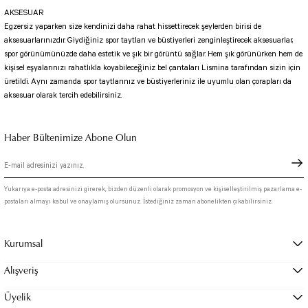
SEUL TULUM
Tek Çapraz Bra
AKSESUAR
Tayt Kategori 2
Egzersiz yaparken size kendinizi daha rahat hissettirecek şeylerden birisi de
Desenli Spor Bra
Tulum Kategorisi 2
aksesuarlarınızdır. Giydiğiniz spor taytları ve büstiyerleri zenginleştirecek aksesuarlar,
Basic Taytlar
Fermuarlı Spor Bra
spor görünümünüzde daha estetik ve şık bir görüntü sağlar. Hem şık görünürken hem de
Ve Bel Tayt
1 SCRUNCH BUTT TULUM
Halkalı Spor Bra
kişisel eşyalarınızı rahatlıkla koyabileceğiniz bel çantaları Lismina tarafından sizin için
üretildi. Aynı zamanda spor taytlarınız ve büstiyerleriniz ile uyumlu olan çorapları da
Cepli Taytlar
2 SCRUNCH_ BUTT İSPANYOL TULUM
İpli Spor Bra
aksesuar olarak tercih edebilirsiniz.
Deri Görünümlü Tayt
MAYORKA TULUM
Viyana Spor Bustiyer
Tül Detaylı Spor Taytlar
Oslo Tulum
Spor Bustiyer 2
Haber Bültenimize Abone Olun
Arkası Büzgülü Tayt
Sunset Tulum
Dekolte Tayt
LUNA BACKLESS TULUM
SCULPT LINE SPOR BUSTIYER
MODELLİ TAYTLAR
Çapraz İp Detaylı Tulum
Tshirt
Yukarıya e-posta adresinizi girerek, bizden düzenli olarak promosyon ve kişiselleştirilmiş pazarlama e-
Fermuarlı Taytlar
Çift Çapraz Tulum
postaları almayı kabul ve onaylamış olursunuz. İstediğiniz zaman abonelikten çıkabilirsiniz.
İp Detaylı Spor Taytlar
Tek Çapraz Tulum
BOLERA
Tshirt
Kurumsal
Kısa Taytlar
Tulum Kategorisi 3
V YAKA TSHIRT
Alışveriş
Arkası Büzgülü Şort
3 Kollu SCRUNCH BUTT Tulum
Midi Şort
4 Kollu SCRUNCH BUT Tulum İSPANYOL
Üyelik